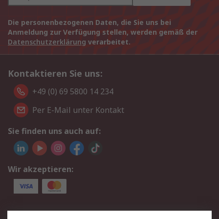
Die personenbezogenen Daten, die Sie uns bei
Anmeldung zur Verfügung stellen, werden gemäß der
Datenschutzerklärung
verarbeitet.
Kontaktieren Sie uns:
+49 (0) 69 5800 14 234
Per E-Mail unter Kontakt
Sie finden uns auch auf:
Wir akzeptieren:
Service