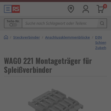
0
Teile-Nr.
/
Steckverbinder
/
Anschlussklemmenblöcke
/
DIN
Schiene
Zubehör
WAGO 221 Montageträger für
Spleißverbinder