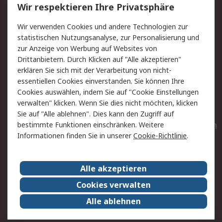
Wir respektieren Ihre Privatsphäre
Value Added Services
Lieferlösungen
Wir verwenden Cookies und andere Technologien zur
Rücksendungen
Kontakt
statistischen Nutzungsanalyse, zur Personalisierung und
Hilfe
Privatkunden
zur Anzeige von Werbung auf Websites von
Drittanbietern. Durch Klicken auf "Alle akzeptieren"
Rechtliches
erklären Sie sich mit der Verarbeitung von nicht-
essentiellen Cookies einverstanden. Sie können Ihre
AGB
Datenschutz
Cookies auswählen, indem Sie auf "Cookie Einstellungen
Cookie-Richtlinie
Zahlungsbedingungen
verwalten" klicken. Wenn Sie dies nicht möchten, klicken
Copyright/Impressum
Entsorgung
Sie auf "Alle ablehnen". Dies kann den Zugriff auf
Elektrogeräte/Batterien
bestimmte Funktionen einschränken. Weitere
Informationen finden Sie in unserer
Cookie-Richtlinie
.
Über RS
Alle akzeptieren
Unternehmen
RS weltweit
Karriere bei RS
Nachhaltigkeit
Cookies verwalten
Qualität/Umwelt/Zertifikate
Presse-Center
Alle ablehnen
Event-Center