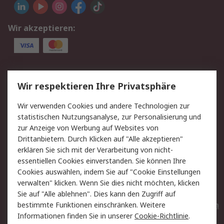
Wir akzeptieren:
Service
Wir respektieren Ihre Privatsphäre
Value Added Services
Lieferlösungen
Wir verwenden Cookies und andere Technologien zur
Rücksendungen
Kontakt
statistischen Nutzungsanalyse, zur Personalisierung und
Hilfe
Privatkunden
zur Anzeige von Werbung auf Websites von
Drittanbietern. Durch Klicken auf "Alle akzeptieren"
Rechtliches
erklären Sie sich mit der Verarbeitung von nicht-
essentiellen Cookies einverstanden. Sie können Ihre
AGB
Datenschutz
Cookies auswählen, indem Sie auf "Cookie Einstellungen
Cookie-Richtlinie
Zahlungsbedingungen
verwalten" klicken. Wenn Sie dies nicht möchten, klicken
Copyright/Impressum
Entsorgung
Sie auf "Alle ablehnen". Dies kann den Zugriff auf
Elektrogeräte/Batterien
bestimmte Funktionen einschränken. Weitere
Informationen finden Sie in unserer
Cookie-Richtlinie
.