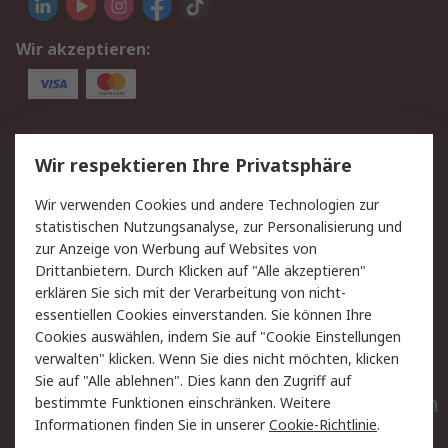
Wir akzeptieren:
Service
Wir respektieren Ihre Privatsphäre
Value Added Services
Lieferlösungen
Wir verwenden Cookies und andere Technologien zur
Rücksendungen
Kontakt
statistischen Nutzungsanalyse, zur Personalisierung und
Hilfe
Privatkunden
zur Anzeige von Werbung auf Websites von
Drittanbietern. Durch Klicken auf "Alle akzeptieren"
Rechtliches
erklären Sie sich mit der Verarbeitung von nicht-
essentiellen Cookies einverstanden. Sie können Ihre
AGB
Datenschutz
Cookies auswählen, indem Sie auf "Cookie Einstellungen
Cookie-Richtlinie
Zahlungsbedingungen
verwalten" klicken. Wenn Sie dies nicht möchten, klicken
Copyright/Impressum
Entsorgung
Sie auf "Alle ablehnen". Dies kann den Zugriff auf
Elektrogeräte/Batterien
bestimmte Funktionen einschränken. Weitere
Informationen finden Sie in unserer
Cookie-Richtlinie
.