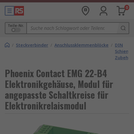
0
Teile-Nr.
/
Steckverbinder
/
Anschlussklemmenblöcke
/
DIN
Schiene
Zubehör
Phoenix Contact EMG 22-B4
Elektronikgehäuse, Modul für
angepasste Schaltkreise für
Elektronikrelaismodul