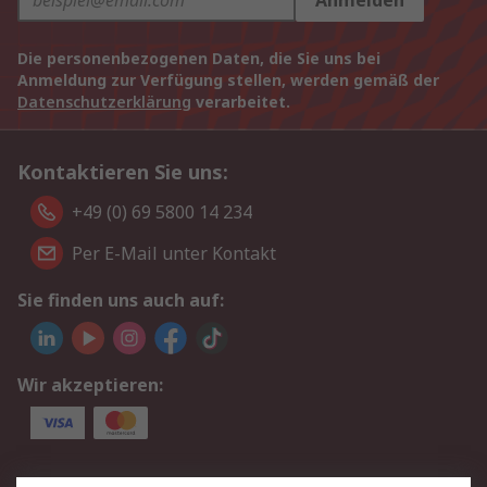
Anmelden
Die personenbezogenen Daten, die Sie uns bei
Anmeldung zur Verfügung stellen, werden gemäß der
Datenschutzerklärung
verarbeitet.
Kontaktieren Sie uns:
+49 (0) 69 5800 14 234
Per E-Mail unter Kontakt
Sie finden uns auch auf:
Wir akzeptieren:
Service