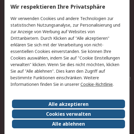
Wir respektieren Ihre Privatsphäre
Value Added Services
Lieferlösungen
Wir verwenden Cookies und andere Technologien zur
Rücksendungen
Kontakt
statistischen Nutzungsanalyse, zur Personalisierung und
Hilfe
Privatkunden
zur Anzeige von Werbung auf Websites von
Drittanbietern. Durch Klicken auf "Alle akzeptieren"
Rechtliches
erklären Sie sich mit der Verarbeitung von nicht-
essentiellen Cookies einverstanden. Sie können Ihre
AGB
Datenschutz
Cookies auswählen, indem Sie auf "Cookie Einstellungen
Cookie-Richtlinie
Zahlungsbedingungen
verwalten" klicken. Wenn Sie dies nicht möchten, klicken
Copyright/Impressum
Entsorgung
Sie auf "Alle ablehnen". Dies kann den Zugriff auf
Elektrogeräte/Batterien
bestimmte Funktionen einschränken. Weitere
Informationen finden Sie in unserer
Cookie-Richtlinie
.
Über RS
Alle akzeptieren
Unternehmen
RS weltweit
Karriere bei RS
Nachhaltigkeit
Cookies verwalten
Qualität/Umwelt/Zertifikate
Presse-Center
Alle ablehnen
Event-Center