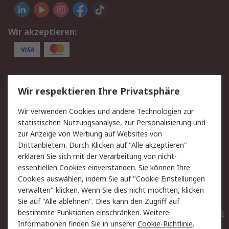
Wir akzeptieren:
Service
Wir respektieren Ihre Privatsphäre
Value Added Services
Lieferlösungen
Wir verwenden Cookies und andere Technologien zur
Rücksendungen
Kontakt
statistischen Nutzungsanalyse, zur Personalisierung und
Hilfe
Privatkunden
zur Anzeige von Werbung auf Websites von
Drittanbietern. Durch Klicken auf "Alle akzeptieren"
Rechtliches
erklären Sie sich mit der Verarbeitung von nicht-
essentiellen Cookies einverstanden. Sie können Ihre
AGB
Datenschutz
Cookies auswählen, indem Sie auf "Cookie Einstellungen
Cookie-Richtlinie
Zahlungsbedingungen
verwalten" klicken. Wenn Sie dies nicht möchten, klicken
Copyright/Impressum
Entsorgung
Sie auf "Alle ablehnen". Dies kann den Zugriff auf
Elektrogeräte/Batterien
bestimmte Funktionen einschränken. Weitere
Informationen finden Sie in unserer
Cookie-Richtlinie
.