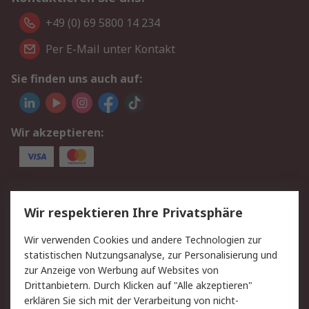
+49 (0) 69 5800 14 234
Per E-Mail unter Kontakt
Sie finden uns auch auf:
Wir akzeptieren:
Service
Wir respektieren Ihre Privatsphäre
Value Added Services
Lieferlösungen
Wir verwenden Cookies und andere Technologien zur
Rücksendungen
Kontakt
statistischen Nutzungsanalyse, zur Personalisierung und
Hilfe
Privatkunden
zur Anzeige von Werbung auf Websites von
Drittanbietern. Durch Klicken auf "Alle akzeptieren"
Rechtliches
erklären Sie sich mit der Verarbeitung von nicht-