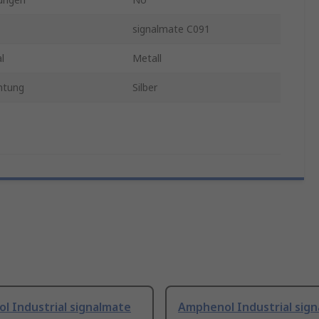
signalmate C091
l
Metall
htung
Silber
l Industrial signalmate
Amphenol Industrial sig