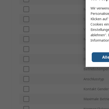
Wir verwend
Montageart
Personalisi
Klicken auf 
Steckergröße
Cookies ein
Verbindungstyp
Einstellung
ablehnen". 
Montageausric
Information
Spannung
All
IP-Schutzart
Betriebstempera
Anschlusstyp
Kontakt Gender
Maximale Betri
Normen/Zulass