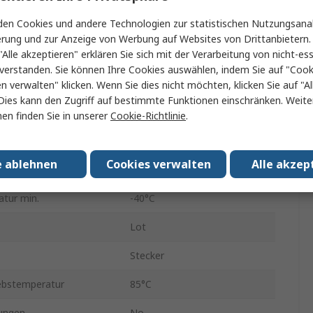
en Cookies und andere Technologien zur statistischen Nutzungsanal
Frontplattenmontage
erung und zur Anzeige von Werbung auf Websites von Drittanbietern.
"Alle akzeptieren" erklären Sie sich mit der Verarbeitung von nicht-ess
M16
verstanden. Sie können Ihre Cookies auswählen, indem Sie auf "Cook
Schrauben
en verwalten" klicken. Wenn Sie dies nicht möchten, klicken Sie auf "Al
Dies kann den Zugriff auf bestimmte Funktionen einschränken. Weite
htung
Gerade
en finden Sie in unserer
Cookie-Richtlinie
.
300V
e ablehnen
Cookies verwalten
Alle akzep
IP67
tur min.
-40°C
Lot
Stecker
ebstemperatur
85°C
ungen
No