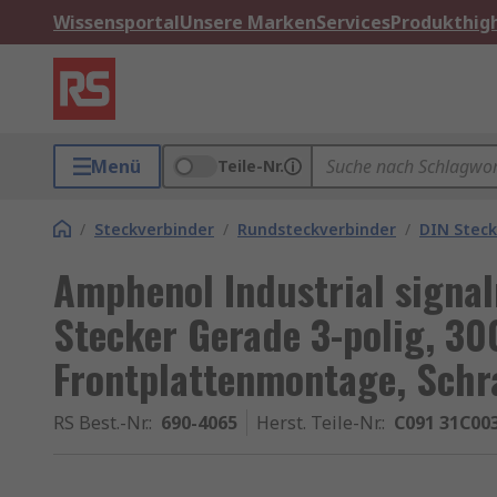
Wissensportal
Unsere Marken
Services
Produkthigh
Menü
Teile-Nr.
/
Steckverbinder
/
Rundsteckverbinder
/
DIN Steck
Amphenol Industrial signa
Stecker Gerade 3-polig, 30
Frontplattenmontage, Sch
RS Best.-Nr.
:
690-4065
Herst. Teile-Nr.
:
C091 31C003