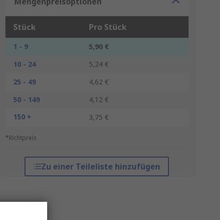
Mengenpreisoptionen
Stück
Pro Stück
1 - 9
5,90 €
10 - 24
5,24 €
25 - 49
4,62 €
50 - 149
4,12 €
150 +
3,75 €
*Richtpreis
Zu einer Teileliste hinzufügen