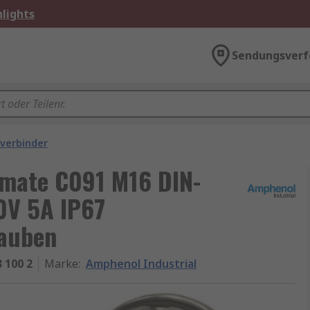
lights
Sendungsverf
verbinder
lmate C091 M16 DIN-
0V 5A IP67
rauben
 100 2
Marke
:
Amphenol Industrial