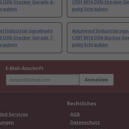
6 DIN-Stecker Gerade 4-
C091 M16 DIN-Stecker Ge
chrauben
polig Schrauben
l Industrial signalmate
Amphenol Industrial sig
6 DIN-Stecker Gerade 7-
C091 M16 DIN-Buchse Ger
chrauben
polig Schrauben
E-Mail-Anschrift
Anmelden
Rechtliches
ded Services
AGB
sungen
Datenschutz