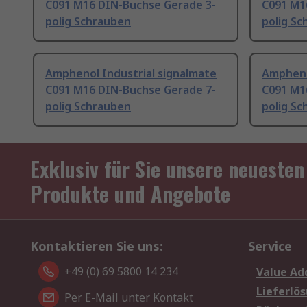
C091 M16 DIN-Buchse Gerade 3-
C091 M1
polig Schrauben
polig S
Amphenol Industrial signalmate
Ampheno
C091 M16 DIN-Buchse Gerade 7-
C091 M1
polig Schrauben
polig S
Exklusiv für Sie unsere neuesten
Produkte und Angebote
Kontaktieren Sie uns:
Service
+49 (0) 69 5800 14 234
Value Ad
Lieferlö
Per E-Mail unter Kontakt