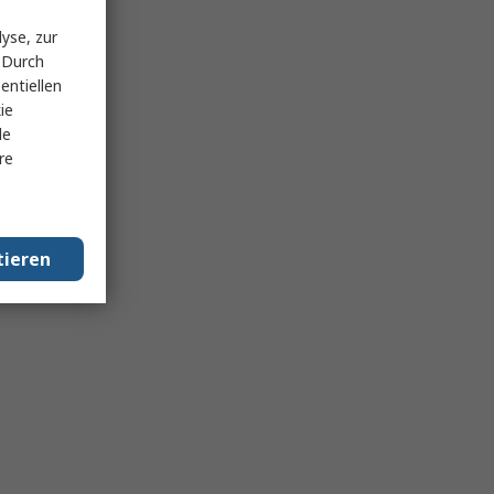
yse, zur
 Durch
entiellen
ie
le
re
tieren