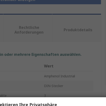
Rechtliche
Produktdetails
Anforderungen
ein oder mehrere Eigenschaften auswählen.
Wert
Amphenol Industrial
DIN-Stecker
akte
3
ektieren Ihre Privatsphäre
5A