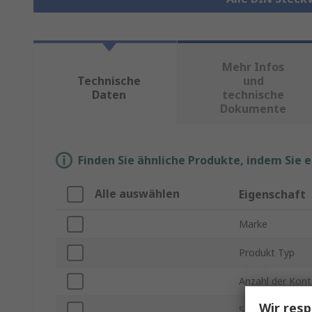
Mehr Infos
Technische
und
Daten
technische
Dokumente
Finden Sie ähnliche Produkte, indem Sie 
Alle auswählen
Eigenschaft
Marke
Produkt Typ
Anzahl der Kont
Wir resp
Stromstärke