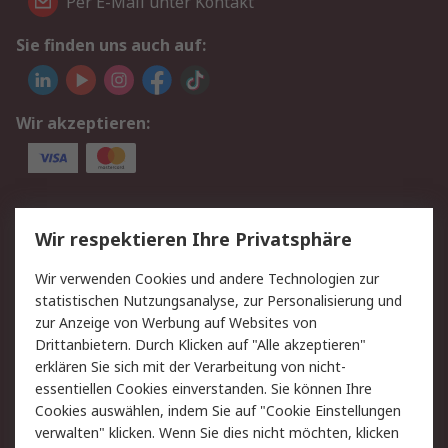
Per E-Mail unter Kontakt
Sie finden uns auch auf:
Wir akzeptieren:
Service
Wir respektieren Ihre Privatsphäre
Value Added Services
Lieferlösungen
Wir verwenden Cookies und andere Technologien zur
Rücksendungen
Kontakt
statistischen Nutzungsanalyse, zur Personalisierung und
Hilfe
Privatkunden
zur Anzeige von Werbung auf Websites von
Drittanbietern. Durch Klicken auf "Alle akzeptieren"
Rechtliches
erklären Sie sich mit der Verarbeitung von nicht-
essentiellen Cookies einverstanden. Sie können Ihre
AGB
Datenschutz
Cookies auswählen, indem Sie auf "Cookie Einstellungen
Cookie-Richtlinie
Zahlungsbedingungen
verwalten" klicken. Wenn Sie dies nicht möchten, klicken