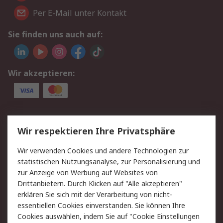
Per E-Mail unter Kontakt
Sie finden uns auch auf:
Wir akzeptieren:
Service
Wir respektieren Ihre Privatsphäre
Value Added Services
Lieferlösungen
Wir verwenden Cookies und andere Technologien zur
Rücksendungen
Kontakt
statistischen Nutzungsanalyse, zur Personalisierung und
Hilfe
Privatkunden
zur Anzeige von Werbung auf Websites von
Drittanbietern. Durch Klicken auf "Alle akzeptieren"
Rechtliches
erklären Sie sich mit der Verarbeitung von nicht-
essentiellen Cookies einverstanden. Sie können Ihre
AGB
Datenschutz
Cookies auswählen, indem Sie auf "Cookie Einstellungen