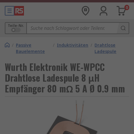
0
Teile-Nr.
/
Passive
/
Induktivitäten
/
Drahtlose
Bauelemente
Ladespule
Wurth Elektronik WE-WPCC
Drahtlose Ladespule 8 μH
Empfänger 80 mΩ 5 A Ø 0.9 mm