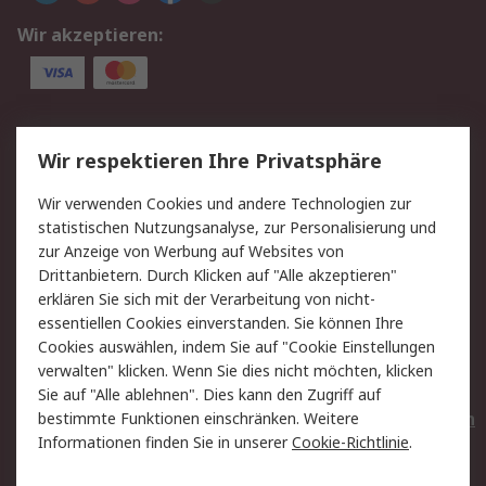
Wir akzeptieren:
Service
Wir respektieren Ihre Privatsphäre
Value Added Services
Lieferlösungen
Wir verwenden Cookies und andere Technologien zur
Rücksendungen
Kontakt
statistischen Nutzungsanalyse, zur Personalisierung und
Hilfe
Privatkunden
zur Anzeige von Werbung auf Websites von
Drittanbietern. Durch Klicken auf "Alle akzeptieren"
Rechtliches
erklären Sie sich mit der Verarbeitung von nicht-
essentiellen Cookies einverstanden. Sie können Ihre
AGB
Datenschutz
Cookies auswählen, indem Sie auf "Cookie Einstellungen
Cookie-Richtlinie
Zahlungsbedingungen
verwalten" klicken. Wenn Sie dies nicht möchten, klicken
Copyright/Impressum
Entsorgung
Sie auf "Alle ablehnen". Dies kann den Zugriff auf
Elektrogeräte/Batterien
bestimmte Funktionen einschränken. Weitere
Informationen finden Sie in unserer
Cookie-Richtlinie
.
Über RS