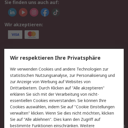
Sie finden uns auch auf:
Wir akzeptieren:
Service
Wir respektieren Ihre Privatsphäre
Value Added Services
Lieferlösungen
Wir verwenden Cookies und andere Technologien zur
Rücksendungen
Kontakt
statistischen Nutzungsanalyse, zur Personalisierung und
Hilfe
Privatkunden
zur Anzeige von Werbung auf Websites von
Drittanbietern. Durch Klicken auf "Alle akzeptieren"
Rechtliches
erklären Sie sich mit der Verarbeitung von nicht-
essentiellen Cookies einverstanden. Sie können Ihre
AGB
Datenschutz
Cookies auswählen, indem Sie auf "Cookie Einstellungen
Cookie-Richtlinie
Zahlungsbedingungen
verwalten" klicken. Wenn Sie dies nicht möchten, klicken
Copyright/Impressum
Entsorgung
Sie auf "Alle ablehnen". Dies kann den Zugriff auf
Elektrogeräte/Batterien
bestimmte Funktionen einschränken. Weitere