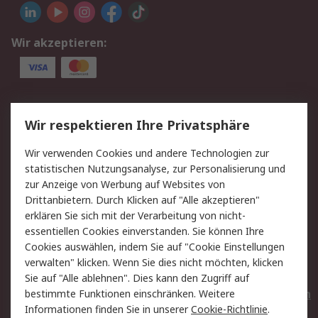
Wir akzeptieren:
Service
Wir respektieren Ihre Privatsphäre
Value Added Services
Lieferlösungen
Wir verwenden Cookies und andere Technologien zur
Rücksendungen
Kontakt
statistischen Nutzungsanalyse, zur Personalisierung und
Hilfe
Privatkunden
zur Anzeige von Werbung auf Websites von
Drittanbietern. Durch Klicken auf "Alle akzeptieren"
Rechtliches
erklären Sie sich mit der Verarbeitung von nicht-
essentiellen Cookies einverstanden. Sie können Ihre
AGB
Datenschutz
Cookies auswählen, indem Sie auf "Cookie Einstellungen
Cookie-Richtlinie
Zahlungsbedingungen
verwalten" klicken. Wenn Sie dies nicht möchten, klicken
Copyright/Impressum
Entsorgung
Sie auf "Alle ablehnen". Dies kann den Zugriff auf
Elektrogeräte/Batterien
bestimmte Funktionen einschränken. Weitere
Informationen finden Sie in unserer
Cookie-Richtlinie
.