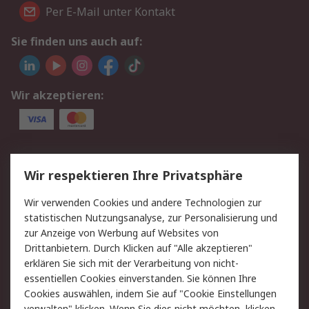
Per E-Mail unter Kontakt
Sie finden uns auch auf:
Wir akzeptieren:
Service
Wir respektieren Ihre Privatsphäre
Value Added Services
Lieferlösungen
Wir verwenden Cookies und andere Technologien zur
Rücksendungen
Kontakt
statistischen Nutzungsanalyse, zur Personalisierung und
Hilfe
Privatkunden
zur Anzeige von Werbung auf Websites von
Drittanbietern. Durch Klicken auf "Alle akzeptieren"
Rechtliches
erklären Sie sich mit der Verarbeitung von nicht-
essentiellen Cookies einverstanden. Sie können Ihre
AGB
Datenschutz
Cookies auswählen, indem Sie auf "Cookie Einstellungen
Cookie-Richtlinie
Zahlungsbedingungen
verwalten" klicken. Wenn Sie dies nicht möchten, klicken