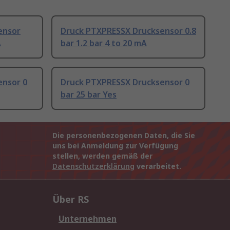
ensor
Druck PTXPRESSX Drucksensor 0.8
A
bar 1.2 bar 4 to 20 mA
ensor 0
Druck PTXPRESSX Drucksensor 0
bar 25 bar Yes
Die personenbezogenen Daten, die Sie
uns bei Anmeldung zur Verfügung
stellen, werden gemäß der
Datenschutzerklärung
verarbeitet.
Über RS
Unternehmen