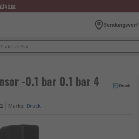
lights
Sendungsverf
or -0.1 bar 0.1 bar 4
2
Marke
:
Druck