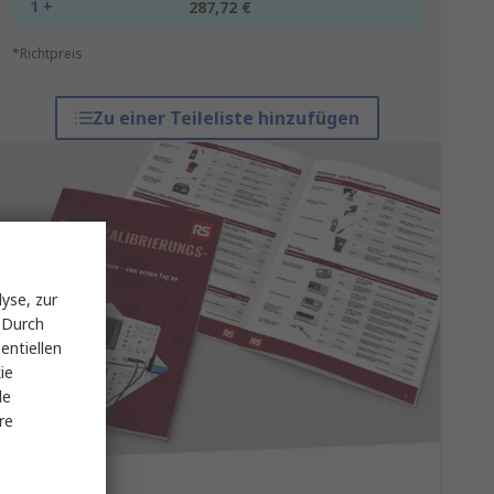
1 +
287,72 €
*Richtpreis
Zu einer Teileliste hinzufügen
yse, zur
 Durch
entiellen
ie
le
re