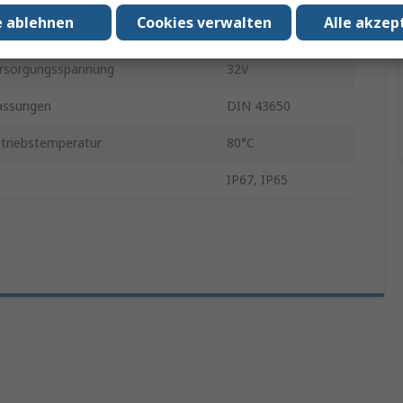
e ablehnen
Cookies verwalten
Alle akzep
PTXPRESSX
rsorgungsspannung
32V
assungen
DIN 43650
triebstemperatur
80°C
IP67, IP65