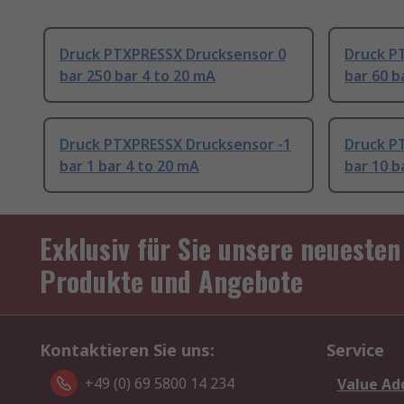
Druck PTXPRESSX Drucksensor 0
Druck P
bar 250 bar 4 to 20 mA
bar 60 b
Druck PTXPRESSX Drucksensor -1
Druck P
bar 1 bar 4 to 20 mA
bar 10 b
Exklusiv für Sie unsere neuesten
Produkte und Angebote
Kontaktieren Sie uns:
Service
+49 (0) 69 5800 14 234
Value Ad