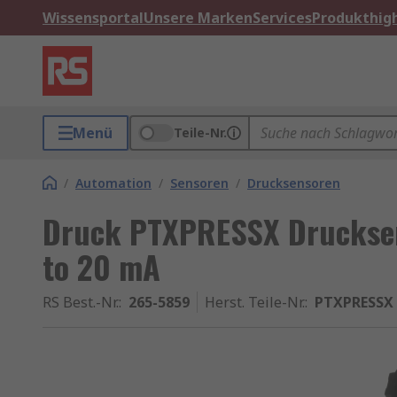
Wissensportal
Unsere Marken
Services
Produkthigh
Menü
Teile-Nr.
/
Automation
/
Sensoren
/
Drucksensoren
Druck PTXPRESSX Drucksens
to 20 mA
RS Best.-Nr.
:
265-5859
Herst. Teile-Nr.
:
PTXPRESSX 