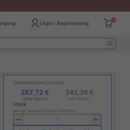
0
olgung
Login / Registrierung
Zwischensumme (1 Stück)*
287,72 €
342,39 €
(ohne MwSt.)
(inkl. MwSt.)
Add
Stück
to
Menge auswählen oder eingeben
Basket