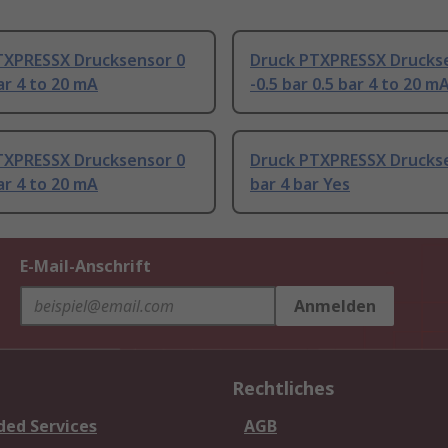
TXPRESSX Drucksensor 0
Druck PTXPRESSX Drucks
ar 4 to 20 mA
-0.5 bar 0.5 bar 4 to 20 m
TXPRESSX Drucksensor 0
Druck PTXPRESSX Drucks
ar 4 to 20 mA
bar 4 bar Yes
E-Mail-Anschrift
Anmelden
Rechtliches
ded Services
AGB