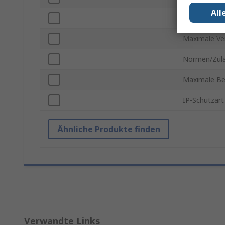
All
Serie
Maximale Ve
Normen/Zul
Maximale Be
IP-Schutzart
Ähnliche Produkte finden
Verwandte Links