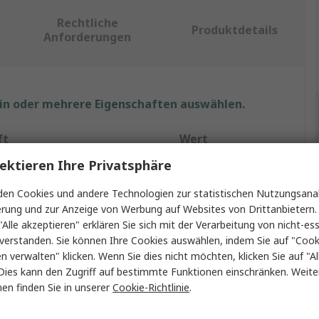
Rechtliche
Produktdetails
Anforderungen
ein oder mehrere Eigenschaften auswählen.
ft
Wert
ektieren Ihre Privatsphäre
Druck
en Cookies und andere Technologien zur statistischen Nutzungsanal
0.1bar
erung und zur Anzeige von Werbung auf Websites von Drittanbietern.
"Alle akzeptieren" erklären Sie sich mit der Verarbeitung von nicht-ess
Drucksensor
verstanden. Sie können Ihre Cookies auswählen, indem Sie auf "Cook
en verwalten" klicken. Wenn Sie dies nicht möchten, klicken Sie auf "Al
g min.
-0.1bar
Dies kann den Zugriff auf bestimmte Funktionen einschränken. Weite
±0.04 %
en finden Sie in unserer
Cookie-Richtlinie
.
ang
4 to 20 mA