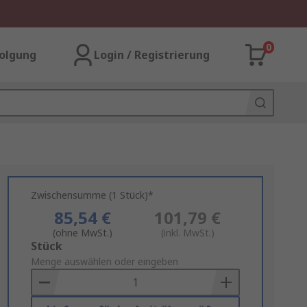
0
olgung
Login / Registrierung
Zwischensumme (1 Stück)*
85,54 €
101,79 €
(ohne MwSt.)
(inkl. MwSt.)
Add
Stück
to
Menge auswählen oder eingeben
Basket