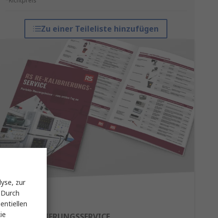
*Richtpreis
Zu einer Teileliste hinzufügen
yse, zur
 Durch
entiellen
ie
RE-KALIBRIERUNGSSERVICE