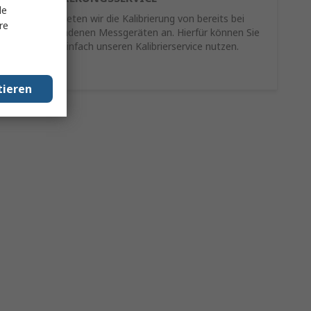
le
Als Service bieten wir die Kalibrierung von bereits bei
re
Ihnen vorhandenen Messgeräten an. Hierfür können Sie
schnell und einfach unseren Kalibrierservice nutzen.
Mehr Infos
tieren