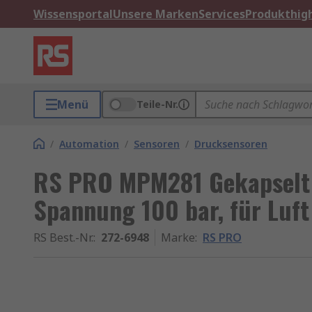
Wissensportal
Unsere Marken
Services
Produkthigh
Menü
Teile-Nr.
/
Automation
/
Sensoren
/
Drucksensoren
RS PRO MPM281 Gekapselt 
Spannung 100 bar, für Luft
RS Best.-Nr.
:
272-6948
Marke
:
RS PRO