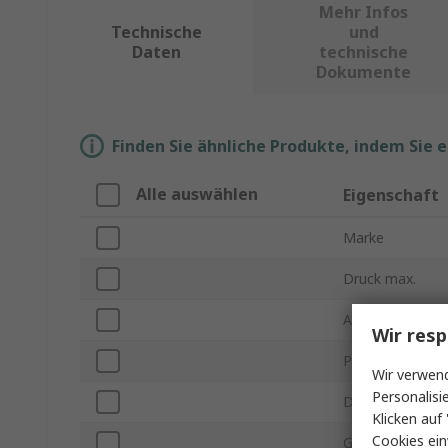
Mehr Infos
Technische
und
Daten
technische
Dokumente
Finden Sie ähnliche Produkte, indem Sie 
Alle auswählen
Eigenschaft
Marke
Druck max.
Art der Druckm
Wir resp
Produkt Typ
Wir verwend
Personalisi
Druckmessung 
Klicken auf 
Cookies ein
Genauigkeit