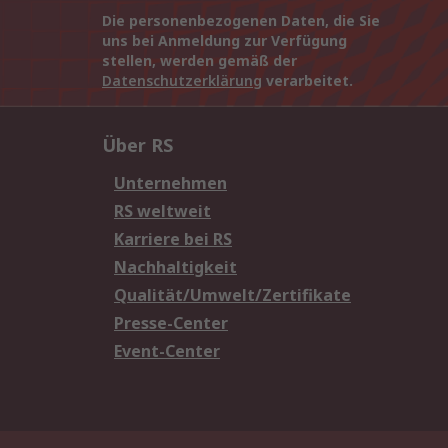
Die personenbezogenen Daten, die Sie
uns bei Anmeldung zur Verfügung
stellen, werden gemäß der
Datenschutzerklärung
verarbeitet.
Über RS
Unternehmen
RS weltweit
Karriere bei RS
Nachhaltigkeit
Qualität/Umwelt/Zertifikate
Presse-Center
Event-Center