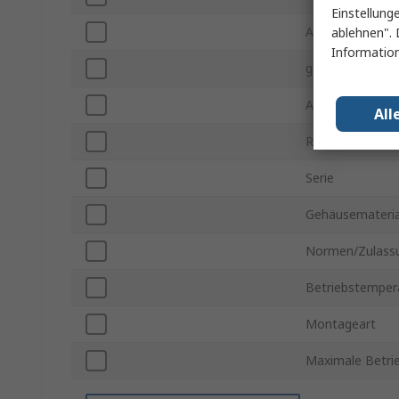
Einstellung
Ausgangstyp
ablehnen". 
Information
geeignete Medi
Anschlusstyp
All
Reaktionszeit
Serie
Gehäusemateria
Normen/Zulass
Betriebstempera
Montageart
Maximale Betri