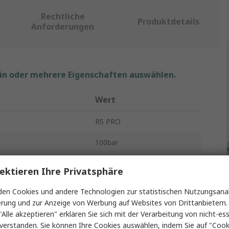
Rechtliche
Produktdetails
Anforderungen
ein oder mehrere Eigenschaften auswählen.
Wert
RS PRO
100bar
essung
Gekapselt
ektieren Ihre Privatsphäre
Drucksensor
en Cookies und andere Technologien zur statistischen Nutzungsanal
erung und zur Anzeige von Werbung auf Websites von Drittanbietern.
min.
0bar
"Alle akzeptieren" erklären Sie sich mit der Verarbeitung von nicht-ess
verstanden. Sie können Ihre Cookies auswählen, indem Sie auf "Cook
±0.15 %