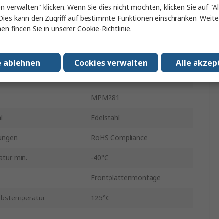
en verwalten" klicken. Wenn Sie dies nicht möchten, klicken Sie auf "Al
Spannung
Dies kann den Zugriff auf bestimmte Funktionen einschränken. Weite
en finden Sie in unserer
Cookie-Richtlinie
.
en
Luft
Drahtanschluss
e ablehnen
Cookies verwalten
Alle akzep
1ms
MPM281
l
Edelstahl
ungen
RoHS Compliance
tur min.
-40°C
Frontplattenmontage
ebstemperatur
125°C