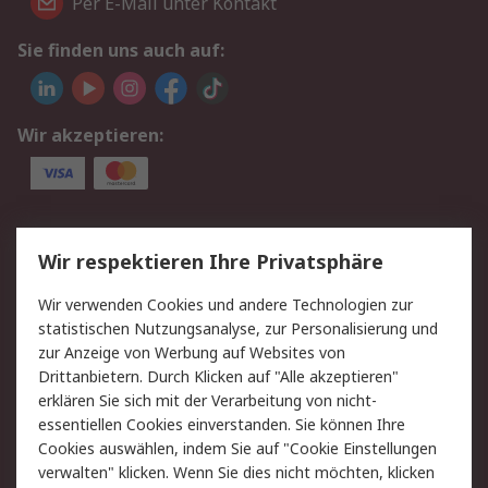
Per E-Mail unter Kontakt
Sie finden uns auch auf:
Wir akzeptieren:
Service
Wir respektieren Ihre Privatsphäre
Value Added Services
Lieferlösungen
Wir verwenden Cookies und andere Technologien zur
Rücksendungen
Kontakt
statistischen Nutzungsanalyse, zur Personalisierung und
Hilfe
Privatkunden
zur Anzeige von Werbung auf Websites von
Drittanbietern. Durch Klicken auf "Alle akzeptieren"
Rechtliches
erklären Sie sich mit der Verarbeitung von nicht-
essentiellen Cookies einverstanden. Sie können Ihre
AGB
Datenschutz
Cookies auswählen, indem Sie auf "Cookie Einstellungen
Cookie-Richtlinie
Zahlungsbedingungen
verwalten" klicken. Wenn Sie dies nicht möchten, klicken