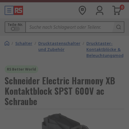
0
Teile-Nr.
/
Schalter
/
Drucktastenschalter
/
Drucktaster-
und Zubehör
Kontaktblöcke &
Beleuchtungsmodul
RS Better World
Schneider Electric Harmony XB
Kontaktblock SPST 600V ac
Schraube