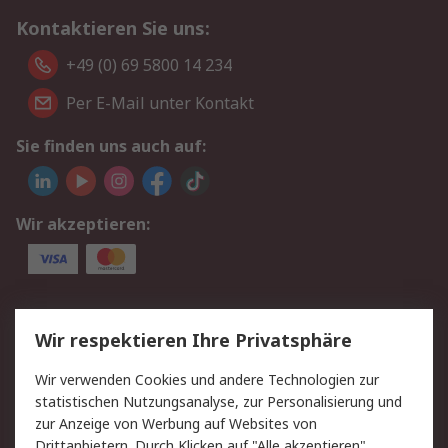
Kontaktieren Sie uns:
+49 (0) 69 5800 14 234
Per E-Mail unter Kontakt
Sie finden uns auch auf:
Wir akzeptieren:
Service
Wir respektieren Ihre Privatsphäre
Value Added Services
Lieferlösungen
Wir verwenden Cookies und andere Technologien zur
Rücksendungen
Kontakt
statistischen Nutzungsanalyse, zur Personalisierung und
Hilfe
Privatkunden
zur Anzeige von Werbung auf Websites von
Drittanbietern. Durch Klicken auf "Alle akzeptieren"