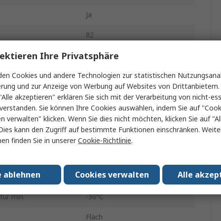
Ja
82
ektieren Ihre Privatsphäre
Größe
19 mm
en Cookies und andere Technologien zur statistischen Nutzungsanal
Panel
erung und zur Anzeige von Werbung auf Websites von Drittanbietern.
ration
1-poliger Umschalter
"Alle akzeptieren" erklären Sie sich mit der Verarbeitung von nicht-ess
verstanden. Sie können Ihre Cookies auswählen, indem Sie auf "Cook
Schraube
en verwalten" klicken. Wenn Sie dies nicht möchten, klicken Sie auf "Al
Dies kann den Zugriff auf bestimmte Funktionen einschränken. Weite
Blau
en finden Sie in unserer
Cookie-Richtlinie
.
IP65, IP67
e ablehnen
Cookies verwalten
Alle akzep
g DC
240V dc
tur min.
-30°C
Flach