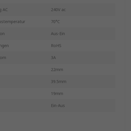
g AC
240V ac
bstemperatur
70°C
ion
Aus-Ein
ngen
RoHS
rom
3A
22mm
39.5mm
19mm
Ein-Aus