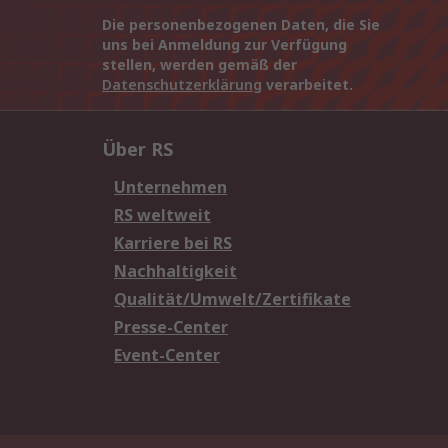
Die personenbezogenen Daten, die Sie
uns bei Anmeldung zur Verfügung
stellen, werden gemäß der
Datenschutzerklärung
verarbeitet.
Über RS
Unternehmen
RS weltweit
Karriere bei RS
Nachhaltigkeit
Qualität/Umwelt/Zertifikate
Presse-Center
Event-Center