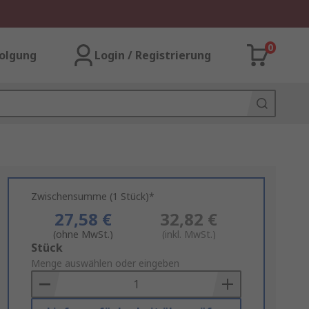
0
olgung
Login / Registrierung
Zwischensumme (1 Stück)*
27,58 €
32,82 €
(ohne MwSt.)
(inkl. MwSt.)
Add
Stück
to
Menge auswählen oder eingeben
Basket