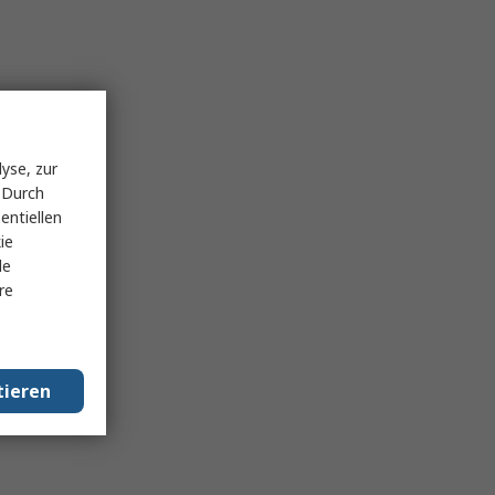
yse, zur
 Durch
entiellen
ie
le
re
tieren