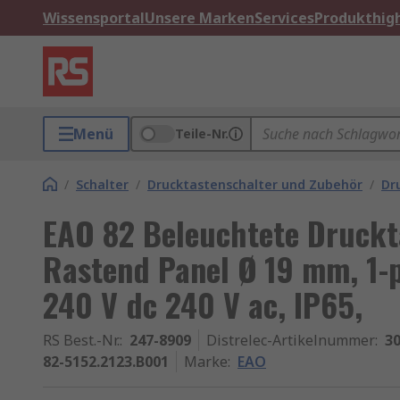
Wissensportal
Unsere Marken
Services
Produkthigh
Menü
Teile-Nr.
/
Schalter
/
Drucktastenschalter und Zubehör
/
Dr
EAO 82 Beleuchtete Druckt
Rastend Panel Ø 19 mm, 1-
240 V dc 240 V ac, IP65,
RS Best.-Nr.
:
247-8909
Distrelec-Artikelnummer
:
30
82-5152.2123.B001
Marke
:
EAO