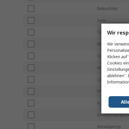
Beleuchtet
Serie
Wir resp
Tafelausschnitt 
Wir verwend
Montageart
Personalisi
Kontakt Konfigu
Klicken auf 
Cookies ein
Anschlusstyp
Einstellung
ablehnen". 
LED Farbe
Information
IP-Schutzart
All
Kontaktspannun
Betriebstempera
Betätigertyp