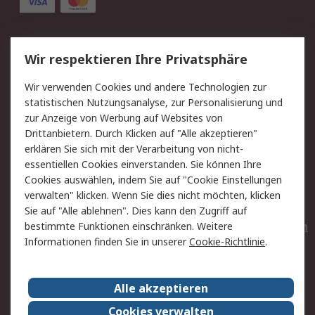
Service
Wir respektieren Ihre Privatsphäre
Value Added Services
Lieferlösungen
Wir verwenden Cookies und andere Technologien zur
Rücksendungen
Kontakt
statistischen Nutzungsanalyse, zur Personalisierung und
Hilfe
Privatkunden
zur Anzeige von Werbung auf Websites von
Drittanbietern. Durch Klicken auf "Alle akzeptieren"
Rechtliches
erklären Sie sich mit der Verarbeitung von nicht-
essentiellen Cookies einverstanden. Sie können Ihre
AGB
Datenschutz
Cookies auswählen, indem Sie auf "Cookie Einstellungen
Cookie-Richtlinie
Zahlungsbedingungen
verwalten" klicken. Wenn Sie dies nicht möchten, klicken
Copyright/Impressum
Entsorgung
Sie auf "Alle ablehnen". Dies kann den Zugriff auf
Elektrogeräte/Batterien
bestimmte Funktionen einschränken. Weitere
Informationen finden Sie in unserer
Cookie-Richtlinie
.
Über RS
Alle akzeptieren
Unternehmen
RS weltweit
Karriere bei RS
Nachhaltigkeit
Cookies verwalten