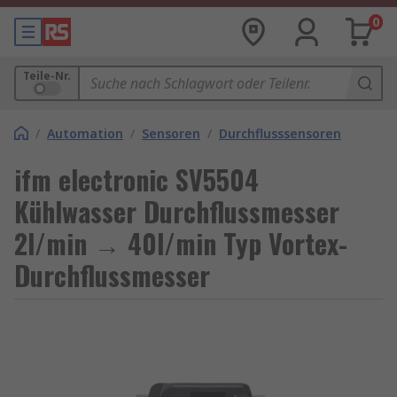
0
Teile-Nr.
/
Automation
/
Sensoren
/
Durchflusssensoren
ifm electronic SV5504
Kühlwasser Durchflussmesser
2l/min → 40l/min Typ Vortex-
Durchflussmesser