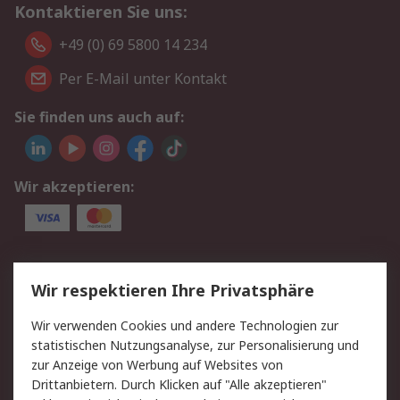
Kontaktieren Sie uns:
+49 (0) 69 5800 14 234
Per E-Mail unter Kontakt
Sie finden uns auch auf:
Wir akzeptieren:
Service
Wir respektieren Ihre Privatsphäre
Value Added Services
Lieferlösungen
Wir verwenden Cookies und andere Technologien zur
Rücksendungen
Kontakt
statistischen Nutzungsanalyse, zur Personalisierung und
Hilfe
Privatkunden
zur Anzeige von Werbung auf Websites von
Drittanbietern. Durch Klicken auf "Alle akzeptieren"
Rechtliches