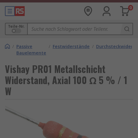
0
Teile-Nr.
/
Passive
/
Festwiderstände
/
Durchsteckwiders
Bauelemente
Vishay PR01 Metallschicht
Widerstand, Axial 100 Ω 5 % / 1
W