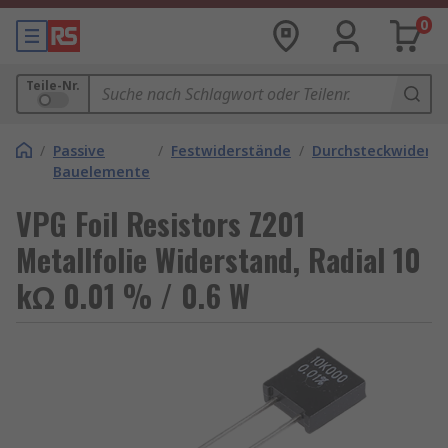
0
Teile-Nr.
/
Passive
/
Festwiderstände
/
Durchsteckwiders
Bauelemente
VPG Foil Resistors Z201
Metallfolie Widerstand, Radial 10
kΩ 0.01 % / 0.6 W