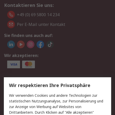
Kontaktieren Sie uns:
+49 (0) 69 5800 14 234
Per E-Mail unter Kontakt
Sie finden uns auch auf:
Wir akzeptieren:
Service
Wir respektieren Ihre Privatsphäre
Value Added Services
Lieferlösungen
Wir verwenden Cookies und andere Technologien zur
Rücksendungen
Kontakt
statistischen Nutzungsanalyse, zur Personalisierung und
Hilfe
Privatkunden
zur Anzeige von Werbung auf Websites von
Drittanbietern. Durch Klicken auf "Alle akzeptieren"