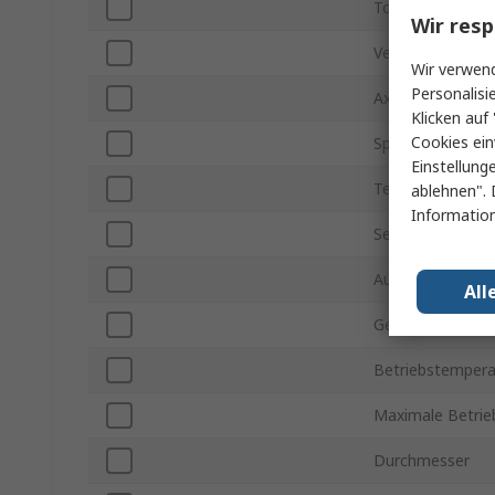
Toleranz ±
Wir resp
Verpackungsart
Wir verwend
Personalisi
Axial/Radial
Klicken auf 
Cookies ein
Spannung
Einstellung
Technologie
ablehnen". 
Information
Serie
Automobilstand
All
Gehäusegröße
Betriebstempera
Maximale Betrie
Durchmesser