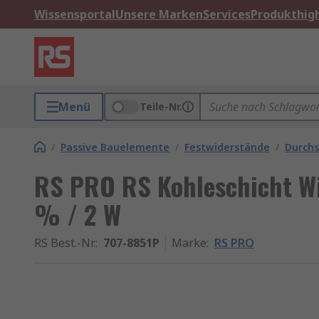
Wissensportal
Unsere Marken
Services
Produkthigh
Menü
Teile-Nr.
/
Passive Bauelemente
/
Festwiderstände
/
Durch
RS PRO RS Kohleschicht Wi
% / 2 W
RS Best.-Nr.
:
707-8851P
Marke
:
RS PRO