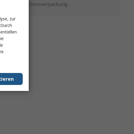
Produktionsverpackung
yse, zur
 Durch
entiellen
ie
le
re
tieren