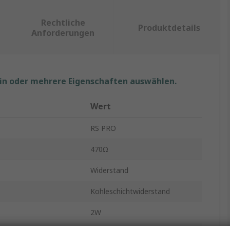
Rechtliche
Produktdetails
Anforderungen
ein oder mehrere Eigenschaften auswählen.
Wert
RS PRO
470Ω
Widerstand
Kohleschichtwiderstand
2W