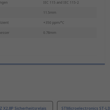
ngen
IEC 115 and IEC 115-2
11.5mm
izient
+350 ppm/°C
messer
0.78mm
Z X2.8P Sicherheitsrelais
STMicroelectronics ST-L