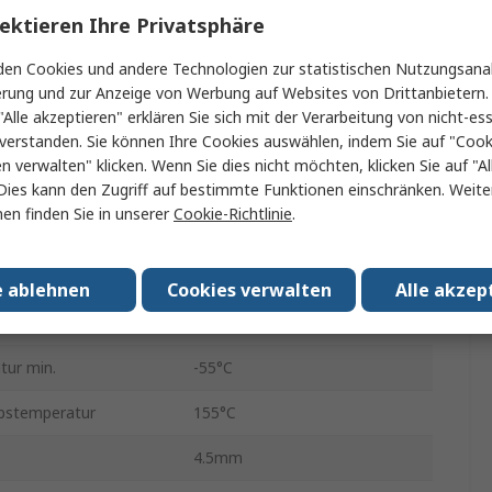
5%
ektieren Ihre Privatsphäre
Munitionspackung
en Cookies und andere Technologien zur statistischen Nutzungsanal
erung und zur Anzeige von Werbung auf Websites von Drittanbietern.
Axial
"Alle akzeptieren" erklären Sie sich mit der Verarbeitung von nicht-ess
verstanden. Sie können Ihre Cookies auswählen, indem Sie auf "Cook
500V
en verwalten" klicken. Wenn Sie dies nicht möchten, klicken Sie auf "Al
Kohleschicht
Dies kann den Zugriff auf bestimmte Funktionen einschränken. Weite
en finden Sie in unserer
Cookie-Richtlinie
.
RS
ard
Nein
e ablehnen
Cookies verwalten
Alle akzep
1145
tur min.
-55°C
bstemperatur
155°C
4.5mm