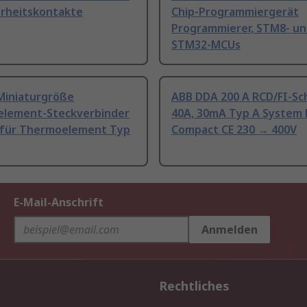
erheitskontakte
Chip-Programmiergerät
Programmierer, STM8- u
STM32-MCUs
Miniaturgröße
ABB DDA 200 A RCD/FI-Sc
lement-Steckverbinder
40A, 30mA Typ A System 
 für Thermoelement Typ
Compact CE 230 → 400V
E-Mail-Anschrift
Anmelden
Rechtliches