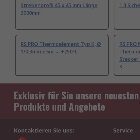
Strebenprofil 45 x 45 mm Länge
1 3 Sich
3000mm
RS PRO Thermoelement Typ K, Ø
RS PRO 
1/0.3mm x 5m → +250°C
Thermoe
Stecker
K
Exklusiv für Sie unsere neuesten
Produkte und Angebote
Kontaktieren Sie uns:
Service