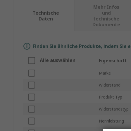
Mehr Infos
Technische
und
Daten
technische
Dokumente
Finden Sie ähnliche Produkte, indem Sie 
Alle auswählen
Eigenschaft
Marke
Widerstand
Produkt Typ
Widerstandstyp
Nennleistung