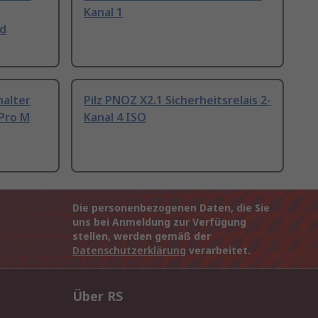
Kanal 1
nd
halter
Pilz PNOZ X2.1 Sicherheitsrelais 2-
Pro M
Kanal 4 ISO
Die personenbezogenen Daten, die Sie
uns bei Anmeldung zur Verfügung
stellen, werden gemäß der
Datenschutzerklärung
verarbeitet.
Über RS