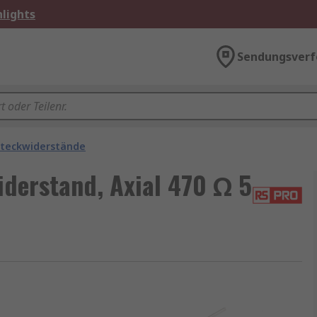
lights
Sendungsverf
steckwiderstände
derstand, Axial 470 Ω 5