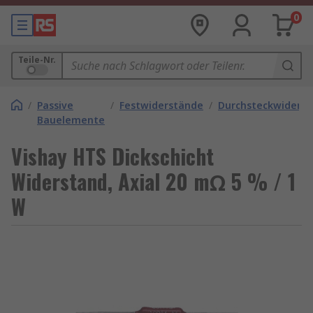
0
Teile-Nr.
/
Passive
/
Festwiderstände
/
Durchsteckwiders
Bauelemente
Vishay HTS Dickschicht
Widerstand, Axial 20 mΩ 5 % / 1
W