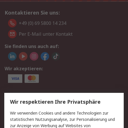
Kontaktieren Sie uns:
+49 (0) 69 5800 14 234
Per E-Mail unter Kontakt
Sie finden uns auch auf:
Wir akzeptieren:
Service
Wir respektieren Ihre Privatsphäre
Value Added Services
Lieferlösungen
Wir verwenden Cookies und andere Technologien zur
Rücksendungen
Kontakt
statistischen Nutzungsanalyse, zur Personalisierung und
Hilfe
Privatkunden
zur Anzeige von Werbung auf Websites von