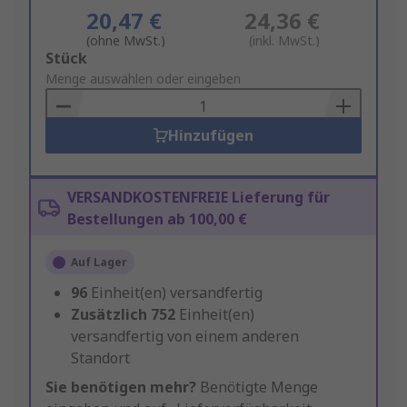
20,47 €
24,36 €
(ohne MwSt.)
(inkl. MwSt.)
Add
Stück
to
Menge auswählen oder eingeben
Basket
Hinzufügen
VERSANDKOSTENFREIE Lieferung für
Bestellungen ab 100,00 €
Auf Lager
96
Einheit(en) versandfertig
Zusätzlich
752
Einheit(en)
versandfertig von einem anderen
Standort
Sie benötigen mehr?
Benötigte Menge