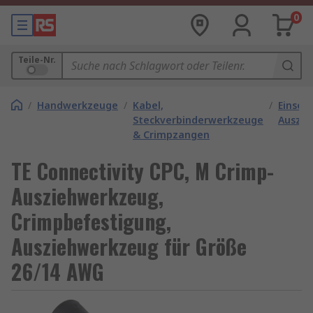
0
Teile-Nr.
/
Handwerkzeuge
/
Kabel,
/
Einset
Steckverbinderwerkzeuge
Auszi
& Crimpzangen
TE Connectivity CPC, M Crimp-
Ausziehwerkzeug,
Crimpbefestigung,
Ausziehwerkzeug für Größe
26/14 AWG