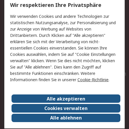
Wir respektieren Ihre Privatsphäre
Value Added Services
Lieferlösungen
Wir verwenden Cookies und andere Technologien zur
Rücksendungen
Kontakt
statistischen Nutzungsanalyse, zur Personalisierung und
Hilfe
Privatkunden
zur Anzeige von Werbung auf Websites von
Drittanbietern. Durch Klicken auf "Alle akzeptieren"
Rechtliches
erklären Sie sich mit der Verarbeitung von nicht-
essentiellen Cookies einverstanden. Sie können Ihre
AGB
Datenschutz
Cookies auswählen, indem Sie auf "Cookie Einstellungen
Cookie-Richtlinie
Zahlungsbedingungen
verwalten" klicken. Wenn Sie dies nicht möchten, klicken
Copyright/Impressum
Entsorgung
Sie auf "Alle ablehnen". Dies kann den Zugriff auf
Elektrogeräte/Batterien
bestimmte Funktionen einschränken. Weitere
Informationen finden Sie in unserer
Cookie-Richtlinie
.
Über RS
Alle akzeptieren
Unternehmen
RS weltweit
Karriere bei RS
Nachhaltigkeit
Cookies verwalten
Qualität/Umwelt/Zertifikate
Presse-Center
Alle ablehnen
Event-Center