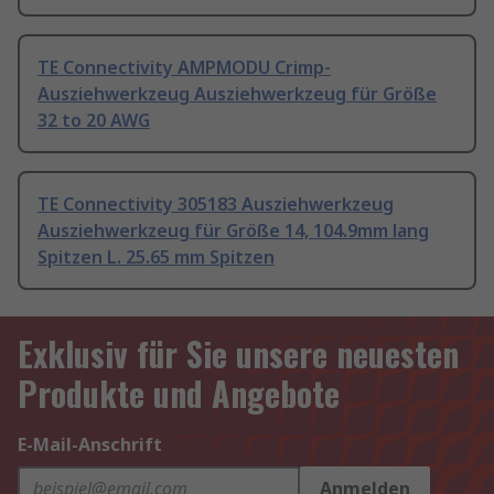
TE Connectivity AMPMODU Crimp-
Ausziehwerkzeug Ausziehwerkzeug für Größe
32 to 20 AWG
TE Connectivity 305183 Ausziehwerkzeug
Ausziehwerkzeug für Größe 14, 104.9mm lang
Spitzen L. 25.65 mm Spitzen
Exklusiv für Sie unsere neuesten
Produkte und Angebote
E-Mail-Anschrift
Anmelden