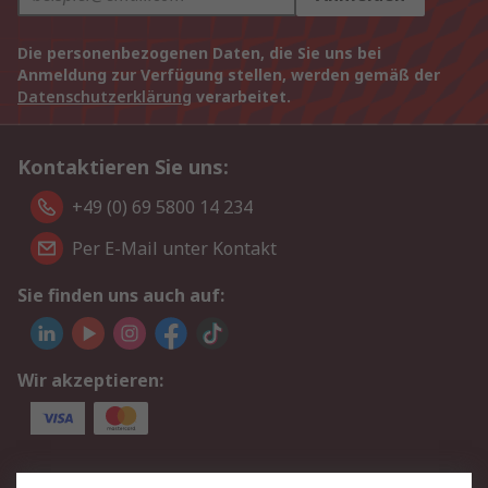
Die personenbezogenen Daten, die Sie uns bei
Anmeldung zur Verfügung stellen, werden gemäß der
Datenschutzerklärung
verarbeitet.
Kontaktieren Sie uns:
+49 (0) 69 5800 14 234
Per E-Mail unter Kontakt
Sie finden uns auch auf:
Wir akzeptieren:
Service