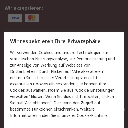
Wir akzeptieren:
Service
Wir respektieren Ihre Privatsphäre
Value Added Services
Lieferlösungen
Wir verwenden Cookies und andere Technologien zur
Rücksendungen
Kontakt
statistischen Nutzungsanalyse, zur Personalisierung und
Hilfe
Privatkunden
zur Anzeige von Werbung auf Websites von
Drittanbietern. Durch Klicken auf "Alle akzeptieren"
Rechtliches
erklären Sie sich mit der Verarbeitung von nicht-
essentiellen Cookies einverstanden. Sie können Ihre
AGB
Datenschutz
Cookies auswählen, indem Sie auf "Cookie Einstellungen
Cookie-Richtlinie
Zahlungsbedingungen
verwalten" klicken. Wenn Sie dies nicht möchten, klicken
Copyright/Impressum
Entsorgung
Sie auf "Alle ablehnen". Dies kann den Zugriff auf
Elektrogeräte/Batterien
bestimmte Funktionen einschränken. Weitere
Informationen finden Sie in unserer
Cookie-Richtlinie
.
Über RS