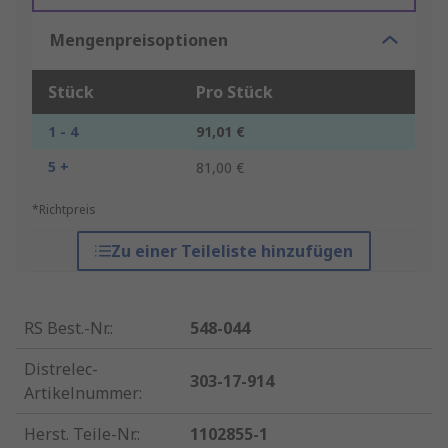
Mengenpreisoptionen
Stück
Pro Stück
1 - 4
91,01 €
5 +
81,00 €
*Richtpreis
Zu einer Teileliste hinzufügen
RS Best.-Nr.
:
548-044
Distrelec-
303-17-914
Artikelnummer
:
Herst. Teile-Nr.
:
1102855-1