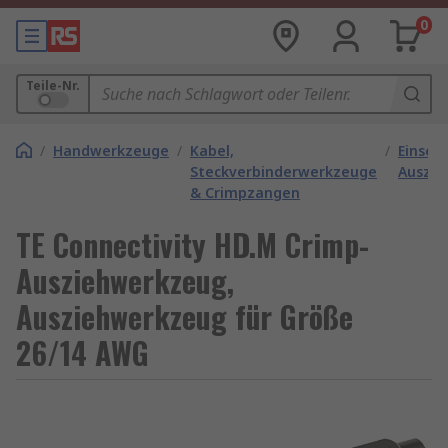
0
Teile-Nr.
/
Handwerkzeuge
/
Kabel,
/
Einset
Steckverbinderwerkzeuge
Auszi
& Crimpzangen
TE Connectivity HD.M Crimp-
Ausziehwerkzeug,
Ausziehwerkzeug für Größe
26/14 AWG