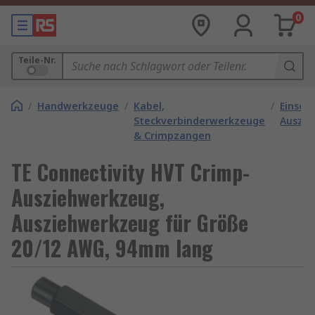
0
Teile-Nr.
/
Handwerkzeuge
/
Kabel,
/
Einset
Steckverbinderwerkzeuge
Auszi
& Crimpzangen
TE Connectivity HVT Crimp-
Ausziehwerkzeug,
Ausziehwerkzeug für Größe
20/12 AWG, 94mm lang