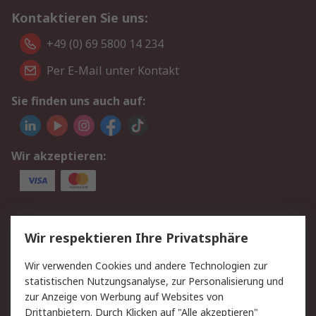
Kontaktieren Sie uns:
+49 (0) 69 5800 14 234
Per E-Mail unter Kontakt
Sie finden uns auch auf:
Wir akzeptieren:
Service
Wir respektieren Ihre Privatsphäre
Value Added Services
Lieferlösungen
Wir verwenden Cookies und andere Technologien zur
Rücksendungen
Kontakt
statistischen Nutzungsanalyse, zur Personalisierung und
Hilfe
Privatkunden
zur Anzeige von Werbung auf Websites von
Drittanbietern. Durch Klicken auf "Alle akzeptieren"