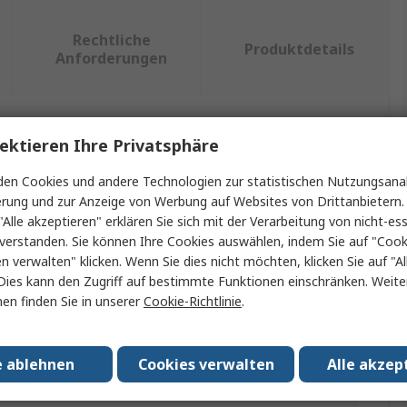
Rechtliche
Produktdetails
Anforderungen
ein oder mehrere Eigenschaften auswählen.
ektieren Ihre Privatsphäre
en Cookies und andere Technologien zur statistischen Nutzungsanal
haft
Wert
erung und zur Anzeige von Werbung auf Websites von Drittanbietern.
"Alle akzeptieren" erklären Sie sich mit der Verarbeitung von nicht-ess
EDAC
verstanden. Sie können Ihre Cookies auswählen, indem Sie auf "Cook
en verwalten" klicken. Wenn Sie dies nicht möchten, klicken Sie auf "Al
Crimpbefestigung
Dies kann den Zugriff auf bestimmte Funktionen einschränken. Weite
en finden Sie in unserer
Cookie-Richtlinie
.
Typ
Ausziehwerkzeug
Ausziehwerkzeug
e ablehnen
Cookies verwalten
Alle akzep
516