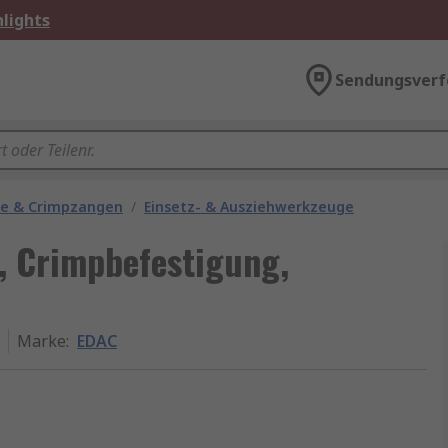
lights
Sendungsverf
ge & Crimpzangen
/
Einsetz- & Ausziehwerkzeuge
, Crimpbefestigung,
Marke
:
EDAC