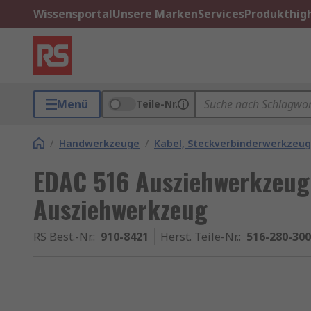
Wissensportal
Unsere Marken
Services
Produkthigh
Menü
Teile-Nr.
/
Handwerkzeuge
/
Kabel, Steckverbinderwerkzeu
EDAC 516 Ausziehwerkzeug
Ausziehwerkzeug
RS Best.-Nr.
:
910-8421
Herst. Teile-Nr.
:
516-280-300