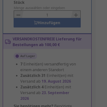
Add
Stück
to
Menge auswählen oder eingeben
Basket
Hinzufügen
VERSANDKOSTENFREIE Lieferung für
Bestellungen ab 100,00 €
Auf Lager
7
Einheit(en) versandfertig von
einem anderen Standort
Zusätzlich
31
Einheit(en) mit
Versand ab
19. August 2026
Zusätzlich
4
Einheit(en) mit
Versand ab
23. September
2026
Sie benötigen mehr?
Benötigte