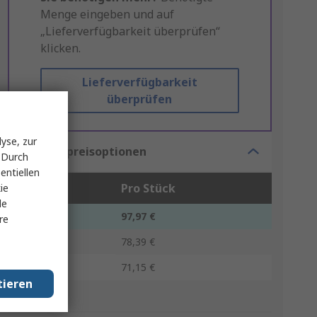
Menge eingeben und auf
„Lieferverfügbarkeit überprüfen“
klicken.
Lieferverfügbarkeit
überprüfen
yse, zur
Mengenpreisoptionen
 Durch
entiellen
Stück
Pro Stück
ie
le
1 - 1
97,97 €
re
2 - 4
78,39 €
5 +
71,15 €
tieren
*Richtpreis