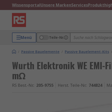
Wissensportal
Unsere Marken
Services
Produkthigh
Menü
Teile-Nr.
/
Passive Bauelemente
/
Passive Bauelement-Kits
Wurth Elektronik WE EMI-Fil
mΩ
RS Best.-Nr.
:
205-9755
Herst. Teile-Nr.
:
744824
Ma