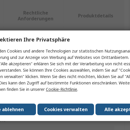
Rechtliche
Produktdetails
Anforderungen
ektieren Ihre Privatsphäre
ein oder mehrere Eigenschaften auswählen.
en Cookies und andere Technologien zur statistischen Nutzungsanal
erung und zur Anzeige von Werbung auf Websites von Drittanbietern.
Wert
"Alle akzeptieren" erklären Sie sich mit der Verarbeitung von nicht-ess
verstanden. Sie können Ihre Cookies auswählen, indem Sie auf "Cook
Wurth Elektronik
en verwalten" klicken. Wenn Sie dies nicht möchten, klicken Sie auf "Al
Dies kann den Zugriff auf bestimmte Funktionen einschränken. Weite
EMI-Filter-Kit
en finden Sie in unserer
Cookie-Richtlinie
.
220mΩ
Nickel-Zink, Mangan-Zink-Nanokristallin, Mangan-Zink
e ablehnen
Cookies verwalten
Alle akzep
WE