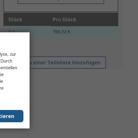
Stück
Pro Stück
1 +
155,72 €
*Richtpreis
yse, zur
 Durch
Zu einer Teileliste hinzufügen
entiellen
ie
le
re
tieren