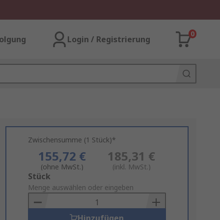
0
olgung
Login / Registrierung
Zwischensumme (1 Stück)*
155,72 €
185,31 €
(ohne MwSt.)
(inkl. MwSt.)
Add
Stück
to
Menge auswählen oder eingeben
Basket
Hinzufügen