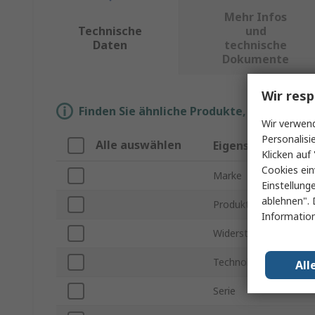
Mehr Infos
Technische
und
Daten
technische
Dokumente
Wir resp
Finden Sie ähnliche Produkte, indem Sie 
Wir verwend
Personalisi
Alle auswählen
Eigenschaft
Klicken auf 
Cookies ein
Marke
Einstellung
ablehnen". 
Produkt Typ
Information
Widerstand
Technologie
All
Serie