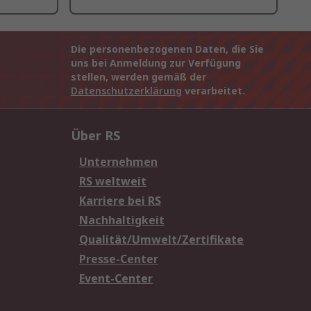
Die personenbezogenen Daten, die Sie
uns bei Anmeldung zur Verfügung
stellen, werden gemäß der
Datenschutzerklärung
verarbeitet.
Über RS
Unternehmen
RS weltweit
Karriere bei RS
Nachhaltigkeit
Qualität/Umwelt/Zertifikate
Presse-Center
Event-Center