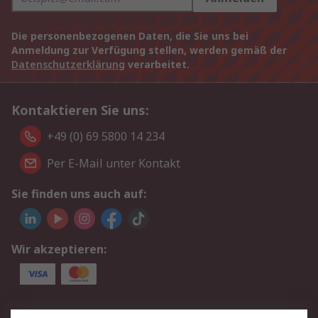
Die personenbezogenen Daten, die Sie uns bei
Anmeldung zur Verfügung stellen, werden gemäß der
Datenschutzerklärung
verarbeitet.
Kontaktieren Sie uns:
+49 (0) 69 5800 14 234
Per E-Mail unter Kontakt
Sie finden uns auch auf:
Wir akzeptieren:
Service