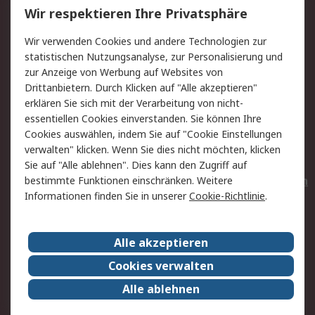
Wir respektieren Ihre Privatsphäre
Value Added Services
Lieferlösungen
Wir verwenden Cookies und andere Technologien zur
Rücksendungen
Kontakt
statistischen Nutzungsanalyse, zur Personalisierung und
Hilfe
Privatkunden
zur Anzeige von Werbung auf Websites von
Drittanbietern. Durch Klicken auf "Alle akzeptieren"
Rechtliches
erklären Sie sich mit der Verarbeitung von nicht-
essentiellen Cookies einverstanden. Sie können Ihre
AGB
Datenschutz
Cookies auswählen, indem Sie auf "Cookie Einstellungen
Cookie-Richtlinie
Zahlungsbedingungen
verwalten" klicken. Wenn Sie dies nicht möchten, klicken
Copyright/Impressum
Entsorgung
Sie auf "Alle ablehnen". Dies kann den Zugriff auf
Elektrogeräte/Batterien
bestimmte Funktionen einschränken. Weitere
Informationen finden Sie in unserer
Cookie-Richtlinie
.
Über RS
Alle akzeptieren
Unternehmen
RS weltweit
Karriere bei RS
Nachhaltigkeit
Cookies verwalten
Qualität/Umwelt/Zertifikate
Presse-Center
Alle ablehnen
Event-Center