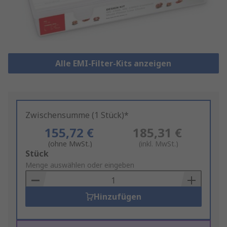
Alle EMI-Filter-Kits anzeigen
Zwischensumme (1 Stück)*
155,72 €
185,31 €
(ohne MwSt.)
(inkl. MwSt.)
Add
Stück
to
Menge auswählen oder eingeben
Basket
Hinzufügen