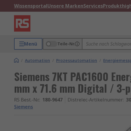
Wissensportal
Unsere Marken
Services
Produkthigh
Menü
Teile-Nr.
/
Automation
/
Prozessautomation
/
Energiemess
Siemens 7KT PAC1600 Ener
mm x 71.6 mm Digital / 3-
RS Best.-Nr.
:
180-9647
Distrelec-Artikelnummer
:
30
Siemens