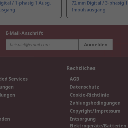
gital / 1-phasig 1 Ausg.
72 mm Digital / 3-phasig 1
usgang
Impulsausgang
E-Mail-Anschrift
Anmelden
Rechtliches
ded Services
AGB
sungen
Datenschutz
dungen
Cookie-Richtlinie
Zahlungsbedingungen
Copyright/Impressum
nden
Entsorgung
Elektrogeräte/Batterien