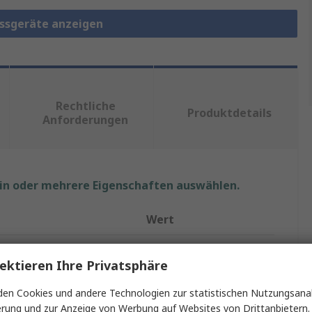
essgeräte anzeigen
Rechtliche
Produktdetails
Anforderungen
ein oder mehrere Eigenschaften auswählen.
t
Wert
Siemens
ektieren Ihre Privatsphäre
7KT PAC1600
en Cookies und andere Technologien zur statistischen Nutzungsanal
Energiemessgerät
erung und zur Anzeige von Werbung auf Websites von Drittanbietern.