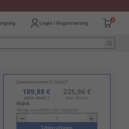
0
olgung
Login / Registrierung
Zwischensumme (1 Stück)*
189,88 €
225,96 €
(ohne MwSt.)
(inkl. MwSt.)
Add
Stück
to
Menge auswählen oder eingeben
Basket
Hinzufügen