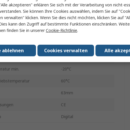
"Alle akzeptieren" erklären Sie sich mit der Verarbeitung von nicht-ess
LCD
verstanden. Sie können Ihre Cookies auswählen, indem Sie auf "Cook
en verwalten" klicken. Wenn Sie dies nicht möchten, klicken Sie auf "Al
he
90mm
Dies kann den Zugriff auf bestimmte Funktionen einschränken. Weite
en finden Sie in unserer
Cookie-Richtlinie
.
ite
71.6mm
asen
3
e ablehnen
Cookies verwalten
Alle akzep
85mm
ratur min.
-20°C
iebstemperatur
60°C
63mm
sungen
CE
p
Digital