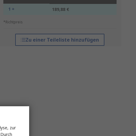
1 +
189,88 €
*Richtpreis
Zu einer Teileliste hinzufügen
yse, zur
 Durch