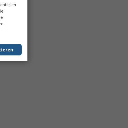
entiellen
ie
le
re
tieren