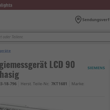
lights
Sendungsverf
geräte
giemessgerät LCD 90
phasig
3-18-796
Herst. Teile-Nr.
:
7KT1681
Marke
: