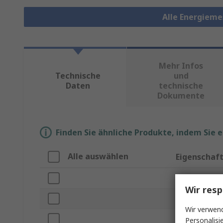
Alle Energiem
Mehr Infos
Technische
und
Daten
technische
Dokumente
Finden Sie ähnliche Produkte, indem Sie 
Alle auswählen
Eigenschaf
Marke
Wir resp
Serie
Wir verwend
Produkt Typ
Personalisi