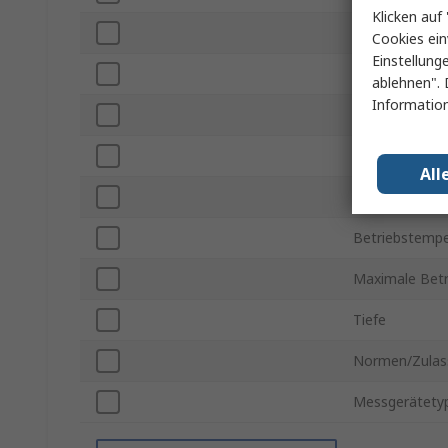
Klicken auf 
Displaytyp
Cookies ein
Einstellung
Ausschnitt Hö
ablehnen". 
Information
Ausschnitt Bre
Anzahl der Ph
All
Ziffernhöhe
Betriebstempe
Maximale Betr
Tiefe
Normen/Zulas
Messgerätety