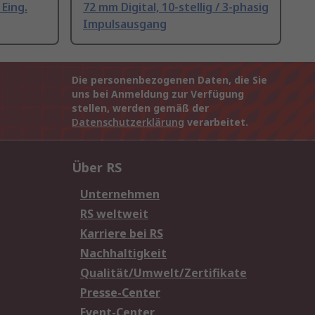
 Eing.
72 mm Digital, 10-stellig / 3-phasig
Impulsausgang
Die personenbezogenen Daten, die Sie
uns bei Anmeldung zur Verfügung
stellen, werden gemäß der
Datenschutzerklärung
verarbeitet.
Über RS
Unternehmen
RS weltweit
Karriere bei RS
Nachhaltigkeit
Qualität/Umwelt/Zertifikate
Presse-Center
Event-Center