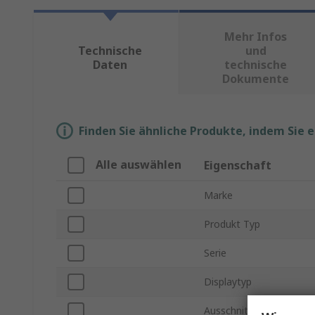
Mehr Infos
Technische
und
Daten
technische
Dokumente
Finden Sie ähnliche Produkte, indem Sie 
Alle auswählen
Eigenschaft
Marke
Produkt Typ
Serie
Displaytyp
Ausschnitt Höhe