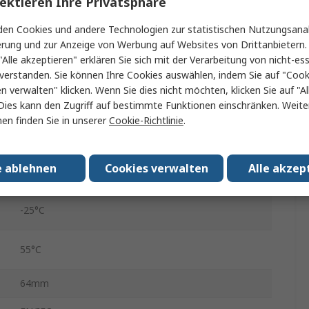
ektieren Ihre Privatsphäre
1
en Cookies und andere Technologien zur statistischen Nutzungsanal
erung und zur Anzeige von Werbung auf Websites von Drittanbietern.
36mm
"Alle akzeptieren" erklären Sie sich mit der Verarbeitung von nicht-ess
verstanden. Sie können Ihre Cookies auswählen, indem Sie auf "Cook
Ja
en verwalten" klicken. Wenn Sie dies nicht möchten, klicken Sie auf "Al
Dies kann den Zugriff auf bestimmte Funktionen einschränken. Weite
5
en finden Sie in unserer
Cookie-Richtlinie
.
85mm
Class B (EN 50470), Class 2 (IEC 62053-22), Class 1
e ablehnen
Cookies verwalten
Alle akzep
(IEC 62053-21)
-25°C
55°C
64mm