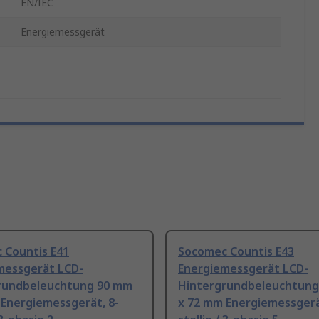
EN/IEC
Energiemessgerät
 Countis E41
Socomec Countis E43
messgerät LCD-
Energiemessgerät LCD-
rundbeleuchtung 90 mm
Hintergrundbeleuchtung
 Energiemessgerät, 8-
x 72 mm Energiemessgerä