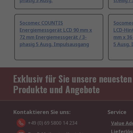
phasig 5 Ausg.
stellig /
Socomec COUNTIS
Socomec
Energiemessgerät LCD 90 mm x
LCD-Hin
72 mm Energiemessgerät / 3-
mm x 36 
phasig 5 Ausg. Impulsausgang
5 Ausg.
Exklusiv für Sie unsere neuesten
Produkte und Angebote
Kontaktieren Sie uns:
Service
+49 (0) 69 5800 14 234
Value Ad
Lieferlö