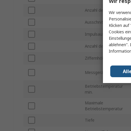
Wir resp
Anzahl der Phasen
Wir verwend
Personalisi
Ausschnitt Breite
Klicken auf 
Cookies ein
Impulsausgang
Einstellung
ablehnen". 
Anzahl der Ausgänge
Information
Ziffernhöhe
All
Messgerätgenauigkeit
Betriebstemperatur
min.
Maximale
Betriebstemperatur
Tiefe