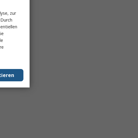
yse, zur
 Durch
entiellen
ie
le
re
tieren