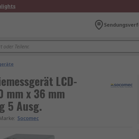
lights
Sendungsverf
geräte
iemessgerät LCD-
90 mm x 36 mm
g 5 Ausg.
Marke
:
Socomec