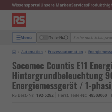
Wissensportal
Unsere Marken
Services
Produkthigh
Menü
Teile-Nr.
/
Automation
/
Prozessautomation
/
Energiemess
Socomec Countis E11 Energ
Hintergrundbeleuchtung 
Energiemessgerät / 1-phasi
RS Best.-Nr.
:
192-5282
Herst. Teile-Nr.
:
48503060