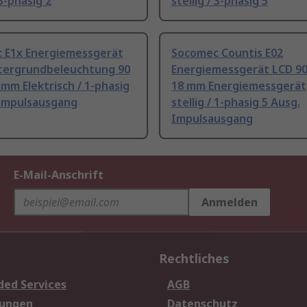
 3-phasig 2
stellig / 3-phasig 5
 E1x Energiemessgerät
Socomec Countis E02
tergrundbeleuchtung 90
Energiemessgerät LCD 9
mm Elektrisch / 1-phasig
18 mm Energiemessgerät,
 Impulsausgang
stellig / 1-phasig 5 Ausg.
Impulsausgang
E-Mail-Anschrift
Anmelden
Rechtliches
ded Services
AGB
sungen
Datenschutz