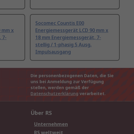
Socomec Countis E00
0 mm x
Energiemessgerät LCD 90 mm x
 7-
18 mm Energiemessgerät, 7-
stellig / 1-phasig 5 Ausg.
Impulsausgang
Die personenbezogenen Daten, die Sie
uns bei Anmeldung zur Verfügung
stellen, werden gemäß der
Datenschutzerklärung
verarbeitet.
Über RS
Unternehmen
RS weltweit