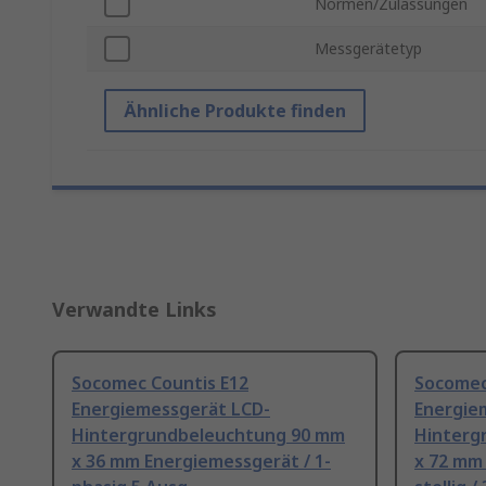
Normen/Zulassungen
Messgerätetyp
Ähnliche Produkte finden
Verwandte Links
Socomec Countis E12
Socomec
Energiemessgerät LCD-
Energie
Hintergrundbeleuchtung 90 mm
Hinterg
x 36 mm Energiemessgerät / 1-
x 72 mm