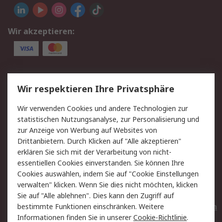
Wir akzeptieren:
Service
Wir respektieren Ihre Privatsphäre
Value Added Services
Lieferlösungen
Wir verwenden Cookies und andere Technologien zur
Rücksendungen
Kontakt
statistischen Nutzungsanalyse, zur Personalisierung und
Hilfe
Privatkunden
zur Anzeige von Werbung auf Websites von
Drittanbietern. Durch Klicken auf "Alle akzeptieren"
Rechtliches
erklären Sie sich mit der Verarbeitung von nicht-
essentiellen Cookies einverstanden. Sie können Ihre
AGB
Datenschutz
Cookies auswählen, indem Sie auf "Cookie Einstellungen
Cookie-Richtlinie
Zahlungsbedingungen
verwalten" klicken. Wenn Sie dies nicht möchten, klicken
Copyright/Impressum
Entsorgung
Sie auf "Alle ablehnen". Dies kann den Zugriff auf
Elektrogeräte/Batterien
bestimmte Funktionen einschränken. Weitere
Informationen finden Sie in unserer
Cookie-Richtlinie
.