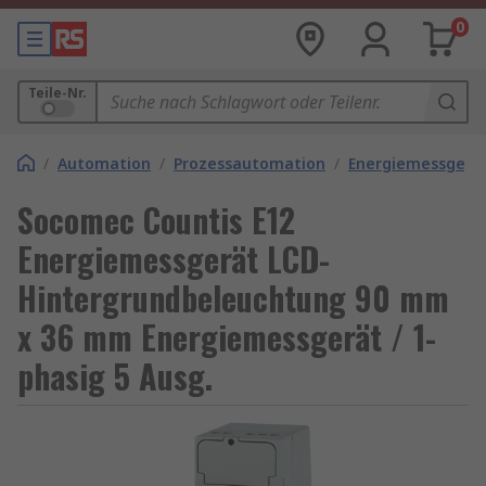
0
Teile-Nr.
/
Automation
/
Prozessautomation
/
Energiemessgerä
Socomec Countis E12
Energiemessgerät LCD-
Hintergrundbeleuchtung 90 mm
x 36 mm Energiemessgerät / 1-
phasig 5 Ausg.