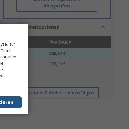
überprüfen
Mengenpreisoptionen
Stück
Pro Stück
yse, zur
 Durch
1 - 9
306,37 €
entiellen
ie
10 +
276,00 €
le
re
*Richtpreis
Zu einer Teileliste hinzufügen
tieren