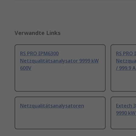
Verwandte Links
RS PRO IPM6300
RS PRO 
Netzqualitätsanalysator 9999 kW
Netzqual
600V
/ 999.9 
Netzqualitätsanalysatoren
Extech 3
9990 kW 