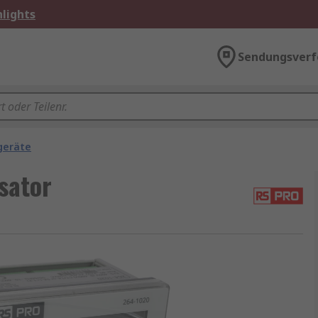
lights
Sendungsverf
geräte
sator