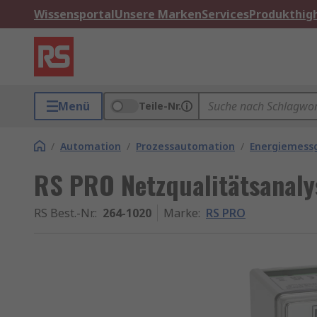
Wissensportal
Unsere Marken
Services
Produkthigh
Menü
Teile-Nr.
/
Automation
/
Prozessautomation
/
Energiemess
RS PRO Netzqualitätsanaly
RS Best.-Nr.
:
264-1020
Marke
:
RS PRO