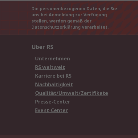
Die personenbezogenen Daten, die Sie
uns bei Anmeldung zur Verfügung
stellen, werden gemäß der
Datenschutzerklärung
verarbeitet.
Über RS
Unternehmen
RS weltweit
Karriere bei RS
Nachhaltigkeit
Qualität/Umwelt/Zertifikate
Presse-Center
Event-Center