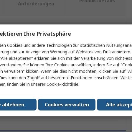
Produktdetails
Anforderungen
ein oder mehrere Eigenschaften auswählen.
ektieren Ihre Privatsphäre
en Cookies und andere Technologien zur statistischen Nutzungsanal
Wert
erung und zur Anzeige von Werbung auf Websites von Drittanbietern.
"Alle akzeptieren" erklären Sie sich mit der Verarbeitung von nicht-ess
RS PRO
verstanden. Sie können Ihre Cookies auswählen, indem Sie auf "Cook
Netzqualitätsanalysator
en verwalten" klicken. Wenn Sie dies nicht möchten, klicken Sie auf "Al
Dies kann den Zugriff auf bestimmte Funktionen einschränken. Weite
IEC/EN61010-1, IEC/EN62053-21, 22 and 23,
en finden Sie in unserer
Cookie-Richtlinie
.
IEC/EN61326-1, IEC/EN55011Class A, IEC/EN61000-4-
2,3, 4, 5, 6, 8, 11
e ablehnen
Cookies verwalten
Alle akzep