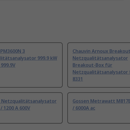
IPM3600N 3
Chauvin Arnoux Breakout
itätsanalysator 999.9 kW
Netzqualitätsanalysator
A 999.9V
Breakout-Box für
Netzqualitätsanalysator 
8331
 Netzqualitätsanalysator
Gossen Metrawatt M817B
/ 1200 A 600V
/ 6000A ac