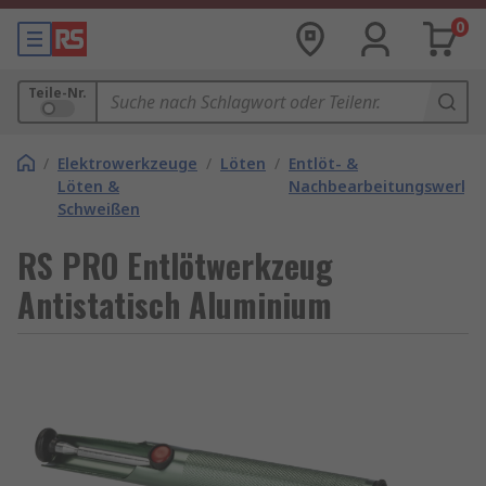
0
Teile-Nr.
/
Elektrowerkzeuge
/
Löten
/
Entlöt- &
Löten &
Nachbearbeitungswerkz
Schweißen
RS PRO Entlötwerkzeug
Antistatisch Aluminium