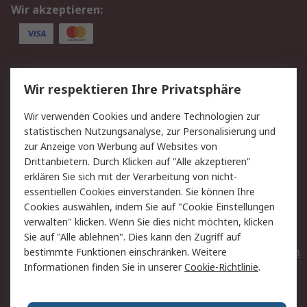
Wir akzeptieren:
Service
Wir respektieren Ihre Privatsphäre
Value Added Services
Lieferlösungen
Wir verwenden Cookies und andere Technologien zur
Rücksendungen
Kontakt
statistischen Nutzungsanalyse, zur Personalisierung und
Hilfe
Privatkunden
zur Anzeige von Werbung auf Websites von
Drittanbietern. Durch Klicken auf "Alle akzeptieren"
Rechtliches
erklären Sie sich mit der Verarbeitung von nicht-
essentiellen Cookies einverstanden. Sie können Ihre
AGB
Datenschutz
Cookies auswählen, indem Sie auf "Cookie Einstellungen
Cookie-Richtlinie
Zahlungsbedingungen
verwalten" klicken. Wenn Sie dies nicht möchten, klicken
Copyright/Impressum
Entsorgung
Sie auf "Alle ablehnen". Dies kann den Zugriff auf
Elektrogeräte/Batterien
bestimmte Funktionen einschränken. Weitere
Informationen finden Sie in unserer
Cookie-Richtlinie
.
Über RS