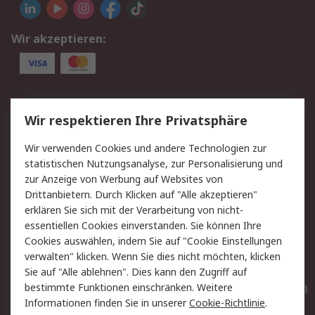
Wir akzeptieren:
Service
Wir respektieren Ihre Privatsphäre
Value Added Services
Lieferlösungen
Wir verwenden Cookies und andere Technologien zur
Rücksendungen
Kontakt
statistischen Nutzungsanalyse, zur Personalisierung und
Hilfe
Privatkunden
zur Anzeige von Werbung auf Websites von
Drittanbietern. Durch Klicken auf "Alle akzeptieren"
Rechtliches
erklären Sie sich mit der Verarbeitung von nicht-
essentiellen Cookies einverstanden. Sie können Ihre
AGB
Datenschutz
Cookies auswählen, indem Sie auf "Cookie Einstellungen
Cookie-Richtlinie
Zahlungsbedingungen
verwalten" klicken. Wenn Sie dies nicht möchten, klicken
Copyright/Impressum
Entsorgung
Sie auf "Alle ablehnen". Dies kann den Zugriff auf
Elektrogeräte/Batterien
bestimmte Funktionen einschränken. Weitere
Informationen finden Sie in unserer
Cookie-Richtlinie
.