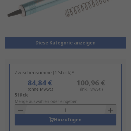
Diese Kategorie anzeigen
Zwischensumme (1 Stück)*
84,84 €
100,96 €
(ohne MwSt.)
(inkl. MwSt.)
Add
Stück
to
Menge auswählen oder eingeben
Basket
Hinzufügen