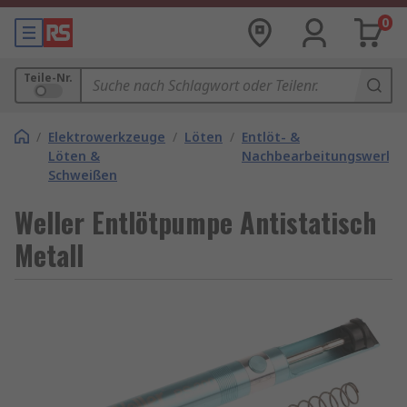
0
Teile-Nr.
/
Elektrowerkzeuge
/
Löten
/
Entlöt- &
Löten &
Nachbearbeitungswerkz
Schweißen
Weller Entlötpumpe Antistatisch
Metall