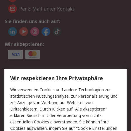
Per E-Mail unter Kontakt
Sie finden uns auch auf:
Wir akzeptieren:
Service
Wir respektieren Ihre Privatsphäre
Value Added Services
Lieferlösungen
Wir verwenden Cookies und andere Technologien zur
Rücksendungen
Kontakt
statistischen Nutzungsanalyse, zur Personalisierung und
Hilfe
Privatkunden
zur Anzeige von Werbung auf Websites von
Drittanbietern. Durch Klicken auf "Alle akzeptieren"
Rechtliches
erklären Sie sich mit der Verarbeitung von nicht-
essentiellen Cookies einverstanden. Sie können Ihre
AGB
Datenschutz
Cookies auswählen, indem Sie auf "Cookie Einstellungen