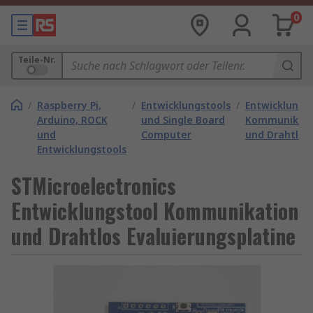
0
Teile-Nr.
/
Raspberry Pi,
/
Entwicklungstools
/
Entwicklungs
Arduino, ROCK
und Single Board
Kommunikati
und
Computer
und Drahtlos
Entwicklungstools
STMicroelectronics
Entwicklungstool Kommunikation
und Drahtlos Evaluierungsplatine