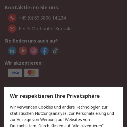
Kontaktieren Sie uns:
+49 (0) 69 5800 14 234
Per E-Mail unter Kontakt
Sie finden uns auch auf:
Wir akzeptieren:
Service
Wir respektieren Ihre Privatsphäre
Value Added Services
Lieferlösungen
Wir verwenden Cookies und andere Technologien zur
Rücksendungen
Kontakt
statistischen Nutzungsanalyse, zur Personalisierung und
Hilfe
Privatkunden
zur Anzeige von Werbung auf Websites von
Drittanbietern. Durch Klicken auf "Alle akzeptieren"