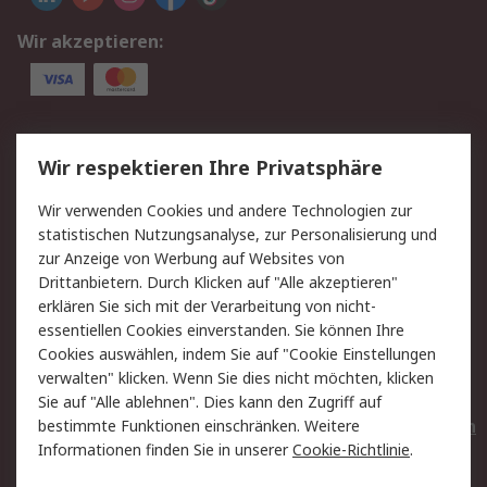
Wir akzeptieren:
Service
Wir respektieren Ihre Privatsphäre
Value Added Services
Lieferlösungen
Wir verwenden Cookies und andere Technologien zur
Rücksendungen
Kontakt
statistischen Nutzungsanalyse, zur Personalisierung und
Hilfe
Privatkunden
zur Anzeige von Werbung auf Websites von
Drittanbietern. Durch Klicken auf "Alle akzeptieren"
Rechtliches
erklären Sie sich mit der Verarbeitung von nicht-
essentiellen Cookies einverstanden. Sie können Ihre
AGB
Datenschutz
Cookies auswählen, indem Sie auf "Cookie Einstellungen
Cookie-Richtlinie
Zahlungsbedingungen
verwalten" klicken. Wenn Sie dies nicht möchten, klicken
Copyright/Impressum
Entsorgung
Sie auf "Alle ablehnen". Dies kann den Zugriff auf
Elektrogeräte/Batterien
bestimmte Funktionen einschränken. Weitere
Informationen finden Sie in unserer
Cookie-Richtlinie
.
Über RS