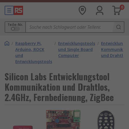
0
Teile-Nr.
/
Raspberry Pi,
/
Entwicklungstools
/
Entwicklungs
Arduino, ROCK
und Single Board
Kommunikati
und
Computer
und Drahtlos
Entwicklungstools
Silicon Labs Entwicklungstool
Kommunikation und Drahtlos,
2.4GHz, Fernbedienung, ZigBee