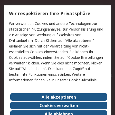
Service
Wir respektieren Ihre Privatsphäre
Value Added Services
Lieferlösungen
Wir verwenden Cookies und andere Technologien zur
Rücksendungen
Kontakt
statistischen Nutzungsanalyse, zur Personalisierung und
Hilfe
Privatkunden
zur Anzeige von Werbung auf Websites von
Drittanbietern. Durch Klicken auf "Alle akzeptieren"
Rechtliches
erklären Sie sich mit der Verarbeitung von nicht-
essentiellen Cookies einverstanden. Sie können Ihre
AGB
Datenschutz
Cookies auswählen, indem Sie auf "Cookie Einstellungen
Cookie-Richtlinie
Zahlungsbedingungen
verwalten" klicken. Wenn Sie dies nicht möchten, klicken
Copyright/Impressum
Entsorgung
Sie auf "Alle ablehnen". Dies kann den Zugriff auf
Elektrogeräte/Batterien
bestimmte Funktionen einschränken. Weitere
Informationen finden Sie in unserer
Cookie-Richtlinie
.
Über RS
Alle akzeptieren
Unternehmen
RS weltweit
Karriere bei RS
Nachhaltigkeit
Cookies verwalten
Qualität/Umwelt/Zertifikate
Presse-Center
Alle ablehnen