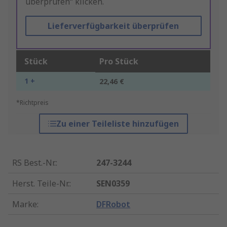
überprüfen“ klicken.
Lieferverfügbarkeit überprüfen
Stück
Pro Stück
1 +
22,46 €
*Richtpreis
Zu einer Teileliste hinzufügen
RS Best.-Nr.
:
247-3244
Herst. Teile-Nr.
:
SEN0359
Marke
:
DFRobot