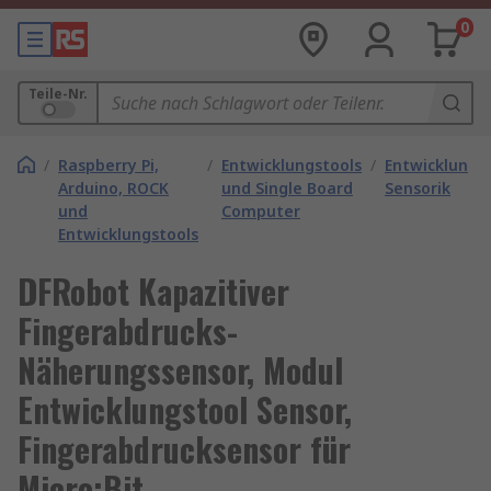
0
Teile-Nr.
/
Raspberry Pi,
/
Entwicklungstools
/
Entwicklungs
Arduino, ROCK
und Single Board
Sensorik
und
Computer
Entwicklungstools
DFRobot Kapazitiver
Fingerabdrucks-
Näherungssensor, Modul
Entwicklungstool Sensor,
Fingerabdrucksensor für
Micro:Bit,