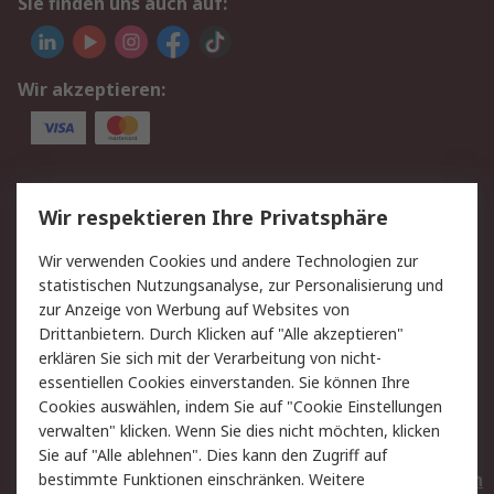
Sie finden uns auch auf:
Wir akzeptieren:
Service
Wir respektieren Ihre Privatsphäre
Value Added Services
Lieferlösungen
Wir verwenden Cookies und andere Technologien zur
Rücksendungen
Kontakt
statistischen Nutzungsanalyse, zur Personalisierung und
Hilfe
Privatkunden
zur Anzeige von Werbung auf Websites von
Drittanbietern. Durch Klicken auf "Alle akzeptieren"
Rechtliches
erklären Sie sich mit der Verarbeitung von nicht-
essentiellen Cookies einverstanden. Sie können Ihre
AGB
Datenschutz
Cookies auswählen, indem Sie auf "Cookie Einstellungen
Cookie-Richtlinie
Zahlungsbedingungen
verwalten" klicken. Wenn Sie dies nicht möchten, klicken
Copyright/Impressum
Entsorgung
Sie auf "Alle ablehnen". Dies kann den Zugriff auf
Elektrogeräte/Batterien
bestimmte Funktionen einschränken. Weitere