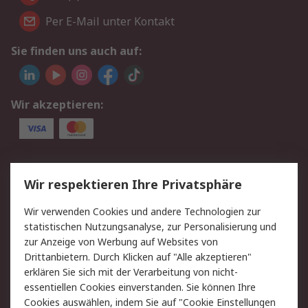
Per E-Mail unter Kontakt
Sie finden uns auch auf:
Wir akzeptieren:
Service
Wir respektieren Ihre Privatsphäre
Value Added Services
Lieferlösungen
Wir verwenden Cookies und andere Technologien zur
Rücksendungen
Kontakt
statistischen Nutzungsanalyse, zur Personalisierung und
Hilfe
Privatkunden
zur Anzeige von Werbung auf Websites von
Drittanbietern. Durch Klicken auf "Alle akzeptieren"
Rechtliches
erklären Sie sich mit der Verarbeitung von nicht-
essentiellen Cookies einverstanden. Sie können Ihre
AGB
Datenschutz
Cookies auswählen, indem Sie auf "Cookie Einstellungen