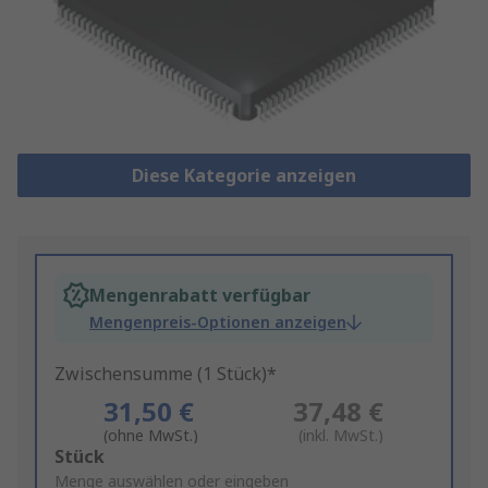
Diese Kategorie anzeigen
Mengenrabatt verfügbar
Mengenpreis-Optionen anzeigen
Zwischensumme (1 Stück)*
31,50 €
37,48 €
(ohne MwSt.)
(inkl. MwSt.)
Add
Stück
to
Menge auswählen oder eingeben