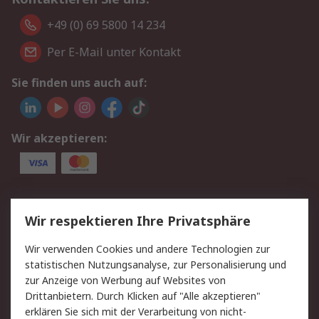
+49 (0) 69 5800 14 234
Per E-Mail unter Kontakt
Sie finden uns auch auf:
Wir akzeptieren:
Service
Wir respektieren Ihre Privatsphäre
Value Added Services
Lieferlösungen
Wir verwenden Cookies und andere Technologien zur
Rücksendungen
Kontakt
statistischen Nutzungsanalyse, zur Personalisierung und
Hilfe
Privatkunden
zur Anzeige von Werbung auf Websites von
Drittanbietern. Durch Klicken auf "Alle akzeptieren"
Rechtliches
erklären Sie sich mit der Verarbeitung von nicht-