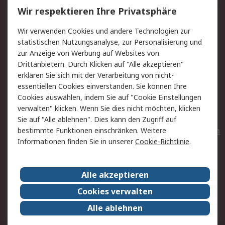
Wir respektieren Ihre Privatsphäre
Value Added Services
Lieferlösungen
Wir verwenden Cookies und andere Technologien zur
Rücksendungen
Kontakt
statistischen Nutzungsanalyse, zur Personalisierung und
Hilfe
Privatkunden
zur Anzeige von Werbung auf Websites von
Drittanbietern. Durch Klicken auf "Alle akzeptieren"
Rechtliches
erklären Sie sich mit der Verarbeitung von nicht-
essentiellen Cookies einverstanden. Sie können Ihre
AGB
Datenschutz
Cookies auswählen, indem Sie auf "Cookie Einstellungen
Cookie-Richtlinie
Zahlungsbedingungen
verwalten" klicken. Wenn Sie dies nicht möchten, klicken
Copyright/Impressum
Entsorgung
Sie auf "Alle ablehnen". Dies kann den Zugriff auf
Elektrogeräte/Batterien
bestimmte Funktionen einschränken. Weitere
Informationen finden Sie in unserer
Cookie-Richtlinie
.
Über RS
Alle akzeptieren
Unternehmen
RS weltweit
Karriere bei RS
Nachhaltigkeit
Cookies verwalten
Qualität/Umwelt/Zertifikate
Presse-Center
Alle ablehnen
Event-Center