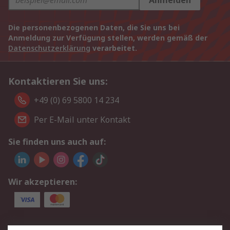
Anmelden
Die personenbezogenen Daten, die Sie uns bei
Anmeldung zur Verfügung stellen, werden gemäß der
Datenschutzerklärung
verarbeitet.
Kontaktieren Sie uns:
+49 (0) 69 5800 14 234
Per E-Mail unter Kontakt
Sie finden uns auch auf:
Wir akzeptieren:
Service