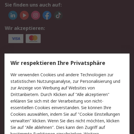
Sie finden uns auch auf:
Wir akzeptieren:
Service
Wir respektieren Ihre Privatsphäre
Value Added Services
Lieferlösungen
Wir verwenden Cookies und andere Technologien zur
Rücksendungen
Kontakt
statistischen Nutzungsanalyse, zur Personalisierung und
Hilfe
Privatkunden
zur Anzeige von Werbung auf Websites von
Drittanbietern. Durch Klicken auf "Alle akzeptieren"
Rechtliches
erklären Sie sich mit der Verarbeitung von nicht-
essentiellen Cookies einverstanden. Sie können Ihre
AGB
Datenschutz
Cookies auswählen, indem Sie auf "Cookie Einstellungen
Cookie-Richtlinie
Zahlungsbedingungen
verwalten" klicken. Wenn Sie dies nicht möchten, klicken
Copyright/Impressum
Entsorgung
Sie auf "Alle ablehnen". Dies kann den Zugriff auf
bestimmte Funktionen einschränken. Weitere