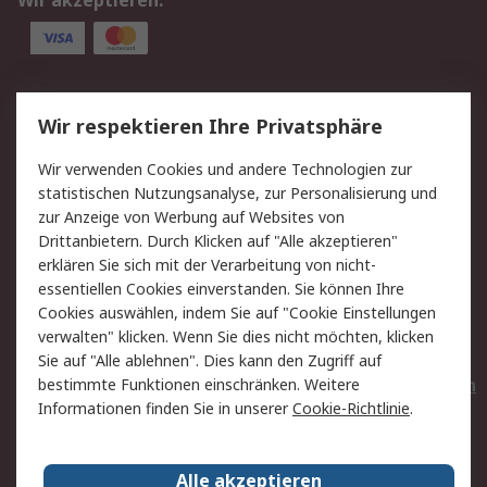
Wir akzeptieren:
Service
Wir respektieren Ihre Privatsphäre
Value Added Services
Lieferlösungen
Wir verwenden Cookies und andere Technologien zur
Rücksendungen
Kontakt
statistischen Nutzungsanalyse, zur Personalisierung und
Hilfe
Privatkunden
zur Anzeige von Werbung auf Websites von
Drittanbietern. Durch Klicken auf "Alle akzeptieren"
Rechtliches
erklären Sie sich mit der Verarbeitung von nicht-
essentiellen Cookies einverstanden. Sie können Ihre
AGB
Datenschutz
Cookies auswählen, indem Sie auf "Cookie Einstellungen
Cookie-Richtlinie
Zahlungsbedingungen
verwalten" klicken. Wenn Sie dies nicht möchten, klicken
Copyright/Impressum
Entsorgung
Sie auf "Alle ablehnen". Dies kann den Zugriff auf
Elektrogeräte/Batterien
bestimmte Funktionen einschränken. Weitere
Informationen finden Sie in unserer
Cookie-Richtlinie
.
Über RS
Alle akzeptieren
Unternehmen
RS weltweit