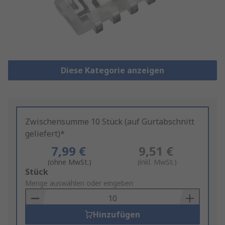
Diese Kategorie anzeigen
Zwischensumme 10 Stück (auf Gurtabschnitt
geliefert)*
7,99 €
9,51 €
(ohne MwSt.)
(inkl. MwSt.)
Add
Stück
to
Menge auswählen oder eingeben
Basket
Hinzufügen