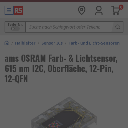
0
Teile-Nr.
/
Halbleiter
/
Sensor ICs
/
Farb- und Licht-Sensoren
ams OSRAM Farb- & Lichtsensor,
615 nm I2C, Oberfläche, 12-Pin,
12-QFN