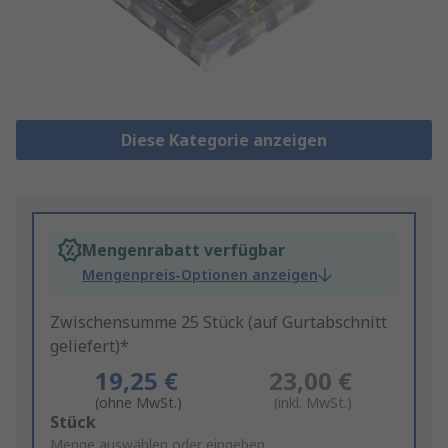
Diese Kategorie anzeigen
Mengenrabatt verfügbar
Mengenpreis-Optionen anzeigen
Zwischensumme 25 Stück (auf Gurtabschnitt
geliefert)*
19,25 €
23,00 €
(ohne MwSt.)
(inkl. MwSt.)
Add
Stück
to
Menge auswählen oder eingeben