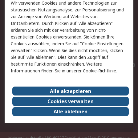
Wir verwenden Cookies und andere Technologien zur
Rücksendungen
Kontakt
statistischen Nutzungsanalyse, zur Personalisierung und
Hilfe
Privatkunden
zur Anzeige von Werbung auf Websites von
Drittanbietern. Durch Klicken auf "Alle akzeptieren"
Rechtliches
erklären Sie sich mit der Verarbeitung von nicht-
essentiellen Cookies einverstanden. Sie können Ihre
AGB
Datenschutz
Cookies auswählen, indem Sie auf "Cookie Einstellungen
Cookie-Richtlinie
Zahlungsbedingungen
verwalten" klicken. Wenn Sie dies nicht möchten, klicken
Copyright/Impressum
Entsorgung
Sie auf "Alle ablehnen". Dies kann den Zugriff auf
Elektrogeräte/Batterien
bestimmte Funktionen einschränken. Weitere
Informationen finden Sie in unserer
Cookie-Richtlinie
.
Über RS
Alle akzeptieren
Unternehmen
RS weltweit
Karriere bei RS
Nachhaltigkeit
Cookies verwalten
Qualität/Umwelt/Zertifikate
Presse-Center
Alle ablehnen
Event-Center
Mainzer Landstraße 180, 60327 Frankfurt am Main
© RS Components