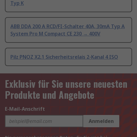
Typ K
ABB DDA 200 A RCD/FI-Schalter 40A, 30mA Typ A
System Pro M Compact CE 230 → 400V
Pilz PNOZ X2.1 Sicherheitsrelais 2-Kanal 4 ISO
Exklusiv für Sie unsere neuesten
Produkte und Angebote
E-Mail-Anschrift
Anmelden