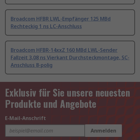
Broadcom HFBR LWL-Empfänger 125 MBd
Rechteckig 1 ns LC-Anschluss
Broadcom HFBR-14xxZ 160 MBd LWL-Sender
Fallzeit 3.08 ns Vierkant Durchsteckmontage, SC-
Anschluss 8-polig
Exklusiv für Sie unsere neuesten
Produkte und Angebote
E-Mail-Anschrift
Anmelden