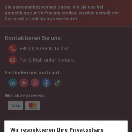
Die personenbezogenen Daten, die Sie uns bei
Anmeldung zur Verfügung stellen, werden gemäß der
Datenschutzerklärung
verarbeitet.
Kontaktieren Sie uns:
+49 (0) 69 5800 14 234
Per E-Mail unter Kontakt
Sie finden uns auch auf:
Wir akzeptieren:
Service
Wir respektieren Ihre Privatsphäre