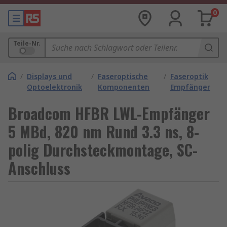
0
Teile-Nr.
/
Displays und
/
Faseroptische
/
Faseroptik
Optoelektronik
Komponenten
Empfänger
Broadcom HFBR LWL-Empfänger
5 MBd, 820 nm Rund 3.3 ns, 8-
polig Durchsteckmontage, SC-
Anschluss