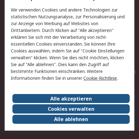
Value Added Services
Lieferlösungen
Wir verwenden Cookies und andere Technologien zur
Rücksendungen
Kontakt
statistischen Nutzungsanalyse, zur Personalisierung und
Hilfe
Privatkunden
zur Anzeige von Werbung auf Websites von
Drittanbietern. Durch Klicken auf "Alle akzeptieren"
Rechtliches
erklären Sie sich mit der Verarbeitung von nicht-
essentiellen Cookies einverstanden. Sie können Ihre
AGB
Datenschutz
Cookies auswählen, indem Sie auf "Cookie Einstellungen
Cookie-Richtlinie
Zahlungsbedingungen
verwalten" klicken. Wenn Sie dies nicht möchten, klicken
Copyright/Impressum
Entsorgung
Sie auf "Alle ablehnen". Dies kann den Zugriff auf
Elektrogeräte/Batterien
bestimmte Funktionen einschränken. Weitere
Informationen finden Sie in unserer
Cookie-Richtlinie
.
Über RS
Alle akzeptieren
Unternehmen
RS weltweit
Karriere bei RS
Nachhaltigkeit
Cookies verwalten
Qualität/Umwelt/Zertifikate
Presse-Center
Alle ablehnen
Event-Center