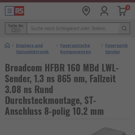
0
Teile-Nr.
/
Displays und
/
Faseroptische
/
Faseroptik
Optoelektronik
Komponenten
Sender
Broadcom HFBR 160 MBd LWL-
Sender, 1.3 ns 865 nm, Fallzeit
3.08 ns Rund
Durchsteckmontage, ST-
Anschluss 8-polig 10.2 mm