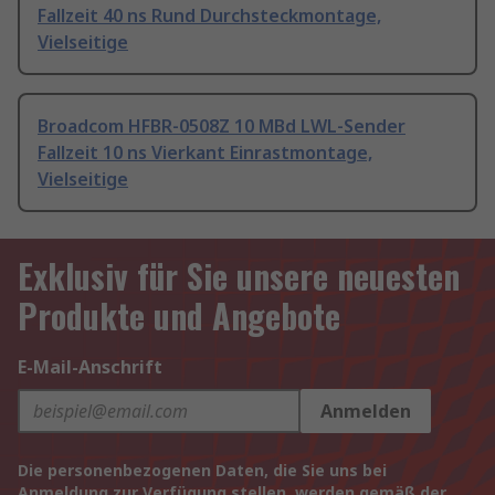
Fallzeit 40 ns Rund Durchsteckmontage,
Vielseitige
Broadcom HFBR-0508Z 10 MBd LWL-Sender
Fallzeit 10 ns Vierkant Einrastmontage,
Vielseitige
Exklusiv für Sie unsere neuesten
Produkte und Angebote
E-Mail-Anschrift
Anmelden
Die personenbezogenen Daten, die Sie uns bei
Anmeldung zur Verfügung stellen, werden gemäß der