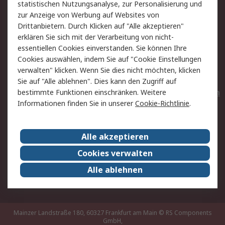
statistischen Nutzungsanalyse, zur Personalisierung und
Hilfe
Privatkunden
zur Anzeige von Werbung auf Websites von
Drittanbietern. Durch Klicken auf "Alle akzeptieren"
Rechtliches
erklären Sie sich mit der Verarbeitung von nicht-
essentiellen Cookies einverstanden. Sie können Ihre
AGB
Datenschutz
Cookies auswählen, indem Sie auf "Cookie Einstellungen
Cookie-Richtlinie
Zahlungsbedingungen
verwalten" klicken. Wenn Sie dies nicht möchten, klicken
Copyright/Impressum
Entsorgung
Sie auf "Alle ablehnen". Dies kann den Zugriff auf
Elektrogeräte/Batterien
bestimmte Funktionen einschränken. Weitere
Informationen finden Sie in unserer
Cookie-Richtlinie
.
Über RS
Alle akzeptieren
Unternehmen
RS weltweit
Karriere bei RS
Nachhaltigkeit
Cookies verwalten
Qualität/Umwelt/Zertifikate
Presse-Center
Alle ablehnen
Event-Center
Mainzer Landstraße 180, 60327 Frankfurt am Main
© RS Components
GmbH,