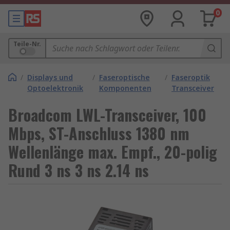
0
Teile-Nr.
/
Displays und
/
Faseroptische
/
Faseroptik
Optoelektronik
Komponenten
Transceiver
Broadcom LWL-Transceiver, 100
Mbps, ST-Anschluss 1380 nm
Wellenlänge max. Empf., 20-polig
Rund 3 ns 3 ns 2.14 ns