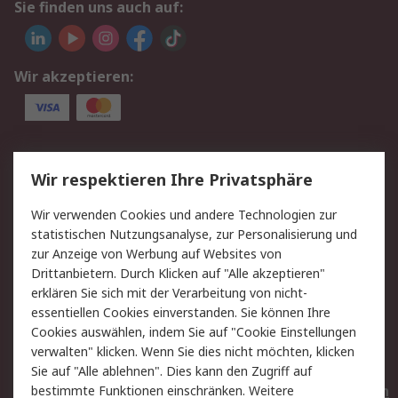
Sie finden uns auch auf:
Wir akzeptieren:
Service
Wir respektieren Ihre Privatsphäre
Value Added Services
Lieferlösungen
Wir verwenden Cookies und andere Technologien zur
Rücksendungen
Kontakt
statistischen Nutzungsanalyse, zur Personalisierung und
Hilfe
Privatkunden
zur Anzeige von Werbung auf Websites von
Drittanbietern. Durch Klicken auf "Alle akzeptieren"
Rechtliches
erklären Sie sich mit der Verarbeitung von nicht-
essentiellen Cookies einverstanden. Sie können Ihre
AGB
Datenschutz
Cookies auswählen, indem Sie auf "Cookie Einstellungen
Cookie-Richtlinie
Zahlungsbedingungen
verwalten" klicken. Wenn Sie dies nicht möchten, klicken
Copyright/Impressum
Entsorgung
Sie auf "Alle ablehnen". Dies kann den Zugriff auf
Elektrogeräte/Batterien
bestimmte Funktionen einschränken. Weitere